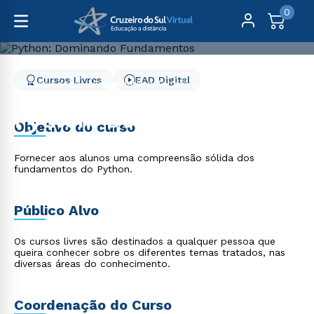
0
Cursos Livres
EAD Digital
Cursos Livres
Engenharia e Tecnologia
Python: Dominando Fundamentos
Python: Dominando
Objetivo do curso
Fundamentos
Fornecer aos alunos uma compreensão sólida dos
fundamentos do Python.
Público Alvo
Os cursos livres são destinados a qualquer pessoa que
queira conhecer sobre os diferentes temas tratados, nas
diversas áreas do conhecimento.
Coordenação do Curso