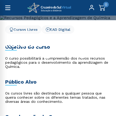
0
Cursos Livres
EAD Digital
Cursos Livres
Educação
Recursos Pedagógicos e a Aprendizagem de Química
Recursos Pedagógicos e a
Objetivo do curso
Aprendizagem de Química
O curso possibilitará a compreensão dos novos recursos
pedagógicos para o desenvolvimento da aprendizagem de
Química.
Público Alvo
Os cursos livres são destinados a qualquer pessoa que
queira conhecer sobre os diferentes temas tratados, nas
diversas áreas do conhecimento.