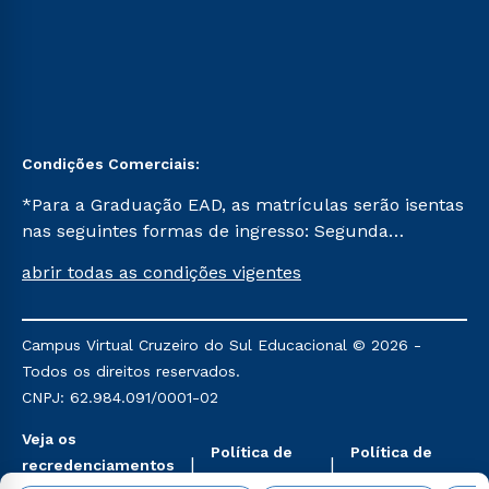
Condições Comerciais:
*Para a Graduação EAD, as matrículas serão isentas
nas seguintes formas de ingresso: Segunda
Graduação, Segunda Graduação 2.0 e Transferência.
abrir todas as condições vigentes
Já para as demais, a taxa de matrícula será de R$
49. *Para a Pós-graduação EAD, as ofertas
mencionadas são referentes aos cursos: Ensino
Campus Virtual Cruzeiro do Sul Educacional © 2026 -
Religioso, Geografia para a Docência e Metodologia
Todos os direitos reservados.
do Ensino de História: Questões Atuais.
CNPJ: 62.984.091/0001-02
Veja os
Política de
Política de
recredenciamentos
Privacidade
Cookies