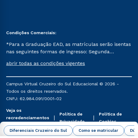
Condições Comerciais:
*Para a Graduação EAD, as matrículas serão isentas
nas seguintes formas de ingresso: Segunda
Graduação, Segunda Graduação 2.0 e Transferência.
abrir todas as condições vigentes
Já para as demais, a taxa de matrícula será de R$
49. *Para a Pós-graduação EAD, as ofertas
mencionadas são referentes aos cursos: Ensino
Campus Virtual Cruzeiro do Sul Educacional © 2026 -
Religioso, Geografia para a Docência e Metodologia
Todos os direitos reservados.
do Ensino de História: Questões Atuais.
CNPJ: 62.984.091/0001-02
Veja os
Política de
Política de
recredenciamentos
Privacidade
Cookies
aqui
Diferenciais Cruzeiro do Sul
Como se matricular
Dúv