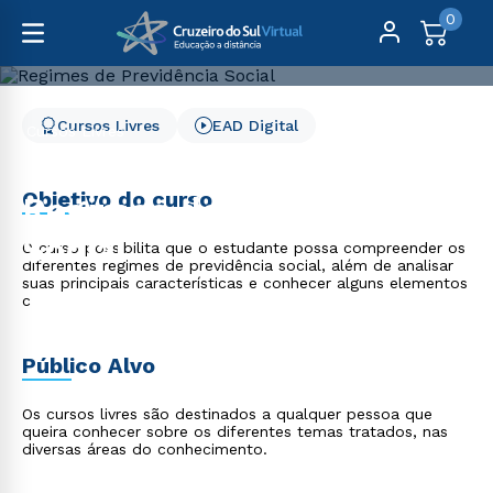
0
Cursos Livres
EAD Digital
Cursos Livres
Direito, Relações Internacionais e Ciência Política
Regimes de Previdência Social
Objetivo do curso
Regimes de Previdência
Social
O curso possibilita que o estudante possa compreender os
diferentes regimes de previdência social, além de analisar
suas principais características e conhecer alguns elementos
c
Público Alvo
Os cursos livres são destinados a qualquer pessoa que
queira conhecer sobre os diferentes temas tratados, nas
diversas áreas do conhecimento.