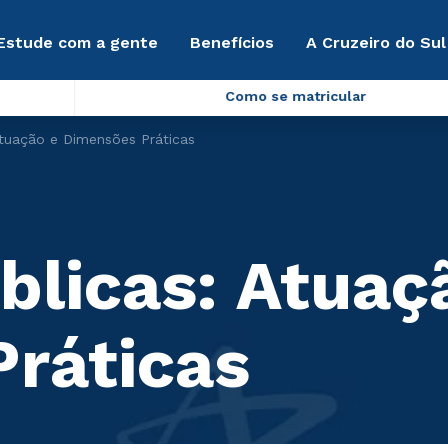
Estude com a gente
Benefícios
A Cruzeiro do Sul
Como se matricular
Atuação e Dimensões Práticas
blicas: Atuaç
ráticas