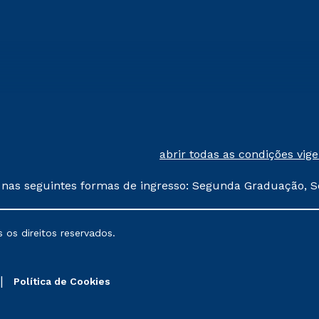
abrir todas as condições vig
 nas seguintes formas de ingresso: Segunda Graduação, S
comerciais oferecidos serão
 os direitos reservados.
nais poderão sofrer alterações nos períodos de rematríc
Política de Cookies