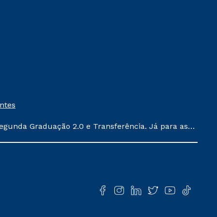
entes
egunda Graduação 2.0 e Transferência. Já para as
ula conforme exposto no contrato de prestação de