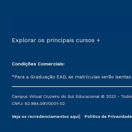
Explorar os principais cursos +
Condições Comerciais:
*Para a Graduação EAD, as matrículas serão isentas
demais, a taxa de matrícula será de R$ 49. *Para a Pós-graduação EAD, as ofertas mencionadas são referentes aos cursos: Ensino Religioso, Geografia para a
Docência e Metodologia do Ensino de História: Questões Atuais. **Semipresencial é um formato do Ensino a Distância. **Descontos 
Campus Virtual Cruzeiro do Sul Educacional © 2023 - Todos
mantidos conforme negociação. Descontos institucio
CNPJ: 62.984.091/0001-02
serviços.
Veja os recredenciamentos aqui
Política de Privacidade