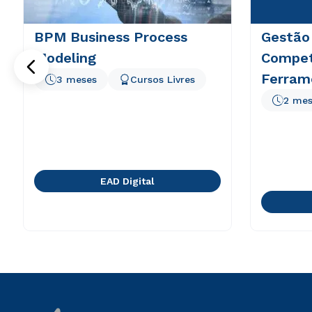
BPM Business Process
Gestão
Modeling
Compet
Ferram
3 meses
Cursos Livres
2 mes
EAD Digital