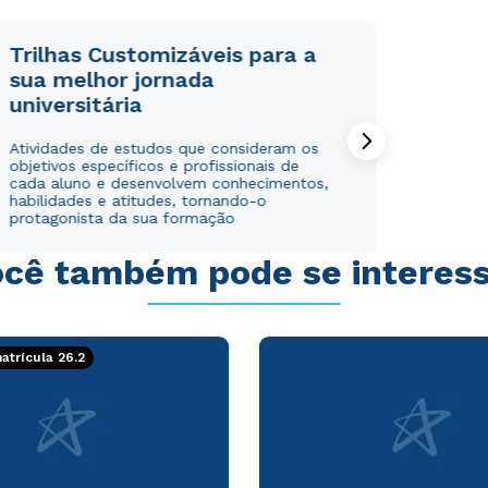
Trilhas Customizáveis para a
sua melhor jornada
universitária
Rápido e fácil
Rápido e fácil
Atividades de estudos que consideram os
WhatsApp
WhatsApp
objetivos específicos e profissionais de
ou
ou
cada aluno e desenvolvem conhecimentos,
habilidades e atitudes, tornando-o
protagonista da sua formação
cê também pode se interes
Estou de acordo com a
Estou de acordo com a
Política de Privacidade.
Política de Privacidade.
e
e
trícula 26.2
autorizo que meus dados sejam utilizados para o
autorizo que meus dados sejam utilizados para o
envio de conteúdos da Cruzeiro do Sul.
envio de conteúdos da Cruzeiro do Sul.