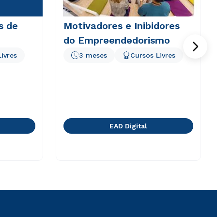
s de
Motivadores e Inibidores
do Empreendedorismo
ivres
3 meses
Cursos Livres
EAD Digital