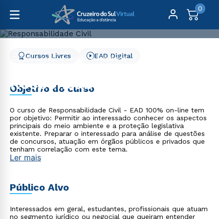
0
Cursos Livres
EAD Digital
Cursos Livres
Gestão e Negócios
Responsabilidade Civil
Responsabilidade Civil
Objetivo do curso
O curso de Responsabilidade Civil - EAD 100% on-line tem
por objetivo: Permitir ao interessado conhecer os aspectos
principais do meio ambiente e a proteção legislativa
existente. Preparar o interessado para análise de questões
de concursos, atuação em órgãos públicos e privados que
tenham correlação com este tema.
Ler mais
Público Alvo
Interessados em geral, estudantes, profissionais que atuam
no segmento jurídico ou negocial que queiram entender