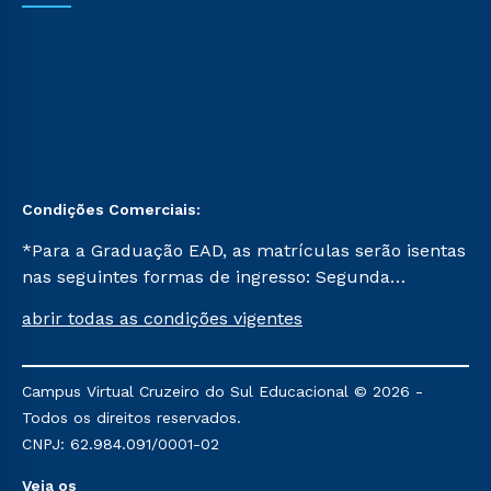
Condições Comerciais:
*Para a Graduação EAD, as matrículas serão isentas
nas seguintes formas de ingresso: Segunda
Graduação, Segunda Graduação 2.0 e Transferência.
abrir todas as condições vigentes
Já para as demais, a taxa de matrícula será de R$
49. *Para a Pós-graduação EAD, as ofertas
mencionadas são referentes aos cursos: Ensino
Campus Virtual Cruzeiro do Sul Educacional © 2026 -
Religioso, Geografia para a Docência e Metodologia
Todos os direitos reservados.
do Ensino de História: Questões Atuais.
CNPJ: 62.984.091/0001-02
Veja os