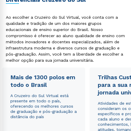
Ao escolher a Cruzeiro do Sul Virtual, você conta com a
qualidade e tradição de um dos maiores grupos
educacionais de ensino superior do Brasil. Nosso
compromisso é oferecer ao aluno qualidade de ensino com
métodos inovadores e docentes especializados, além de
infraestrutura moderna e diversos cursos de graduação e
pós-graduação. Assim, você tem a liberdade de escolher a
Rápido e fácil
WhatsApp
melhor opção para sua jornada universitária.
ou
Mais de 1300 polos em
Trilhas Cus
todo o Brasil
para a sua
jornada uni
A Cruzeiro do Sul Virtual está
presente em todo o país,
Atividades de e
oferecendo os melhores cursos
consideram os o
de graduação e pós-graduação a
específicos e pro
Estou de acordo com a
Política de Privacidade.
e
distância do país
cada aluno e de
autorizo que meus dados sejam utilizados para o
conhecimentos, 
envio de conteúdos da Cruzeiro do Sul.
atitudes, tornan