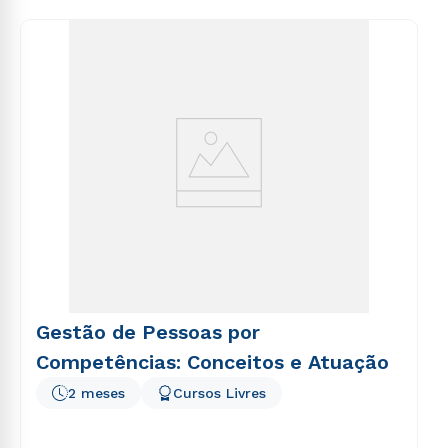
voluptas sit aspernatur aut odit aut fugit, sed quia
consequuntur magni dolores eos qui ratione
voluptatem sequi nesciunt.
Gestão de Pessoas por
Competências: Conceitos e Atuação
2 meses
Cursos Livres