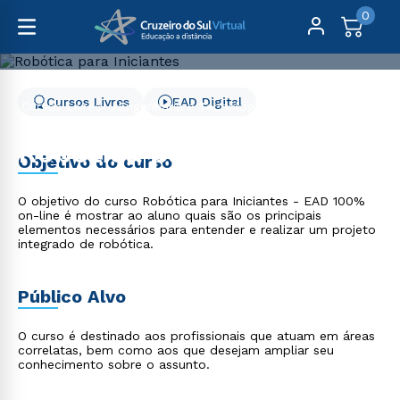
0
Cursos Livres
EAD Digital
Cursos Livres
Engenharia e Tecnologia
Robótica para Iniciantes
Robótica para Iniciantes
Objetivo do curso
O objetivo do curso Robótica para Iniciantes - EAD 100%
on-line é mostrar ao aluno quais são os principais
elementos necessários para entender e realizar um projeto
integrado de robótica.
Público Alvo
O curso é destinado aos profissionais que atuam em áreas
correlatas, bem como aos que desejam ampliar seu
conhecimento sobre o assunto.