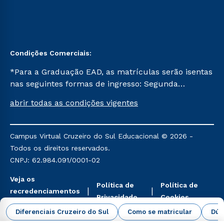
Condições Comerciais:
*Para a Graduação EAD, as matrículas serão isentas
nas seguintes formas de ingresso: Segunda
Graduação, Segunda Graduação 2.0 e Transferência.
abrir todas as condições vigentes
Já para as demais, a taxa de matrícula será de R$
49. *Para a Pós-graduação EAD, as ofertas
mencionadas são referentes aos cursos: Ensino
Campus Virtual Cruzeiro do Sul Educacional © 2026 -
Religioso, Geografia para a Docência e Metodologia
Todos os direitos reservados.
do Ensino de História: Questões Atuais.
CNPJ: 62.984.091/0001-02
Veja os
Política de
Política de
recredenciamentos
Privacidade
Cookies
aqui
Diferenciais Cruzeiro do Sul
Como se matricular
Dúv