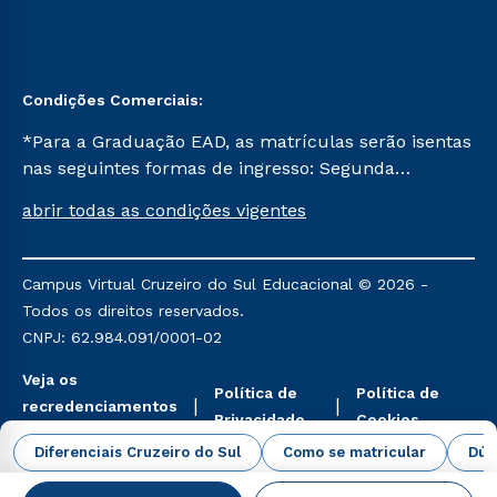
Condições Comerciais:
*Para a Graduação EAD, as matrículas serão isentas
nas seguintes formas de ingresso: Segunda
Graduação, Segunda Graduação 2.0 e Transferência.
abrir todas as condições vigentes
Já para as demais, a taxa de matrícula será de R$
49. *Para a Pós-graduação EAD, as ofertas
mencionadas são referentes aos cursos: Ensino
Campus Virtual Cruzeiro do Sul Educacional © 2026 -
Religioso, Geografia para a Docência e Metodologia
Todos os direitos reservados.
do Ensino de História: Questões Atuais.
CNPJ: 62.984.091/0001-02
Veja os
Política de
Política de
recredenciamentos
Privacidade
Cookies
aqui
Diferenciais Cruzeiro do Sul
Como se matricular
Dúv