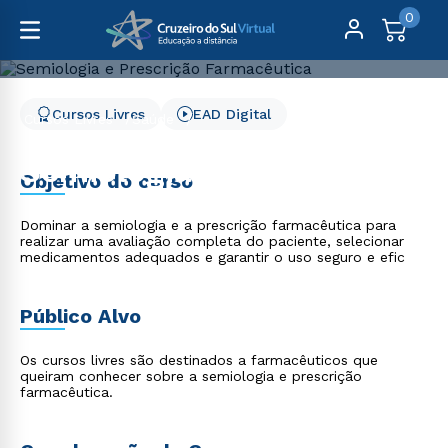
0
Cursos Livres
EAD Digital
Cursos Livres
Saúde
Semiologia e Prescrição Farmacêutica
Semiologia e Prescrição
Objetivo do curso
Farmacêutica
Dominar a semiologia e a prescrição farmacêutica para
realizar uma avaliação completa do paciente, selecionar
medicamentos adequados e garantir o uso seguro e efic
Público Alvo
Os cursos livres são destinados a farmacêuticos que
queiram conhecer sobre a semiologia e prescrição
farmacêutica.