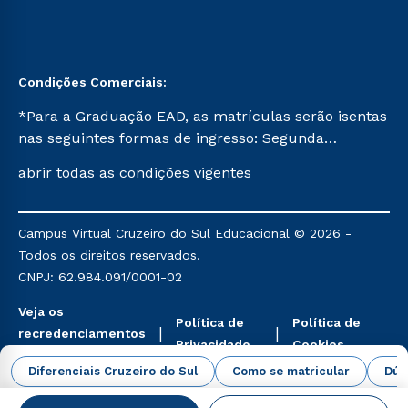
Condições Comerciais:
*Para a Graduação EAD, as matrículas serão isentas
nas seguintes formas de ingresso: Segunda
Graduação, Segunda Graduação 2.0 e Transferência.
abrir todas as condições vigentes
Já para as demais, a taxa de matrícula será de R$
49. *Para a Pós-graduação EAD, as ofertas
mencionadas são referentes aos cursos: Ensino
Campus Virtual Cruzeiro do Sul Educacional © 2026 -
Religioso, Geografia para a Docência e Metodologia
Todos os direitos reservados.
do Ensino de História: Questões Atuais.
CNPJ: 62.984.091/0001-02
Veja os
Política de
Política de
recredenciamentos
Privacidade
Cookies
aqui
Diferenciais Cruzeiro do Sul
Como se matricular
Dúv