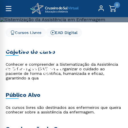
0
Cursos Livres
EAD Digital
Cursos Livres
Saúde
Sistemização da Assistência em Enfermagem
Sistemização da
Objetivo do curso
Assistência em
Conhecer e compreender a Sistematização da Assistência
Enfermagem
de Enfermagem (SAE) para organizar o cuidado ao
paciente de forma científica, humanizada e eficaz,
garantindo a qua
Público Alvo
Os cursos livres são destinados aos enfermeiros que queira
conhecer sobre a assistência da enfermagem.