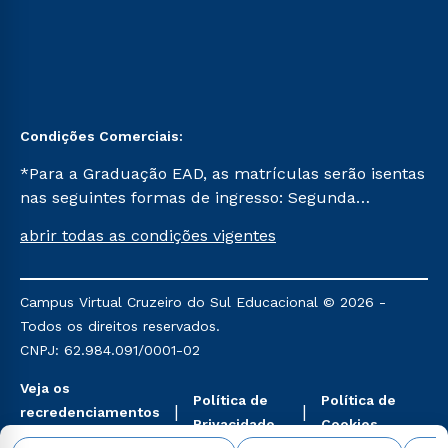
Condições Comerciais:
*Para a Graduação EAD, as matrículas serão isentas
nas seguintes formas de ingresso: Segunda
Graduação, Segunda Graduação 2.0 e Transferência.
abrir todas as condições vigentes
Já para as demais, a taxa de matrícula será de R$
49. *Para a Pós-graduação EAD, as ofertas
mencionadas são referentes aos cursos: Ensino
Campus Virtual Cruzeiro do Sul Educacional © 2026 -
Religioso, Geografia para a Docência e Metodologia
Todos os direitos reservados.
do Ensino de História: Questões Atuais.
CNPJ: 62.984.091/0001-02
Veja os
Política de
Política de
recredenciamentos
Privacidade
Cookies
aqui