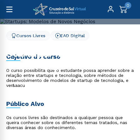
0
Cursos Livres
EAD Digital
Cursos Livres
Gestão e Negócios
Startups: Modelos de Novos Negócios
Startups: Modelos de
Objetivo do curso
Novos Negócios
O curso possibilita que o estudante possa aprender sobre a
relação entre startups e tecnologia, sobre métodos de
desenvolvimento de modelos de startup de tecnologia, e
ver&aacu
Público Alvo
Os cursos livres são destinados a qualquer pessoa que
queira conhecer sobre os diferentes temas tratados, nas
diversas áreas do conhecimento.