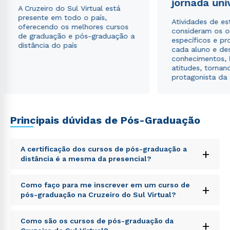
jornada uni
A Cruzeiro do Sul Virtual está
Rápido e fácil
WhatsApp
presente em todo o país,
Atividades de e
oferecendo os melhores cursos
consideram os o
ou
de graduação e pós-graduação a
específicos e pro
distância do país
cada aluno e de
conhecimentos, 
atitudes, tornan
protagonista da
Estou de acordo com a
Política de Privacidade.
e
Principais dúvidas de Pós-Graduação
autorizo que meus dados sejam utilizados para o
envio de conteúdos da Cruzeiro do Sul.
A certificação dos cursos de pós-graduação a
+
distância é a mesma da presencial?
Sed ut perspiciatis unde omnis iste natus error sit
Como faço para me inscrever em um curso de
+
voluptatem accusantium doloremque laudantium,
pós-graduação na Cruzeiro do Sul Virtual?
totam rem aperiam, eaque ipsa quae ab illo inventore
veritatis et quasi architecto beatae vitae dicta sunt
Sed ut perspiciatis unde omnis iste natus error sit
explicabo. Nemo enim ipsam voluptatem quia
Como são os cursos de pós-graduação da
+
voluptatem accusantium doloremque laudantium,