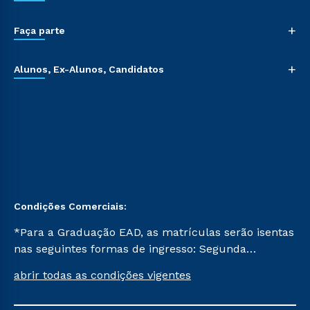
+
Faça parte
+
Alunos, Ex-Alunos, Candidatos
Condições Comerciais:
*Para a Graduação EAD, as matrículas serão isentas
nas seguintes formas de ingresso: Segunda
Graduação, Segunda Graduação 2.0 e Transferência.
abrir todas as condições vigentes
Já para as demais, a taxa de matrícula será de R$
49. *Para a Pós-graduação EAD, as ofertas