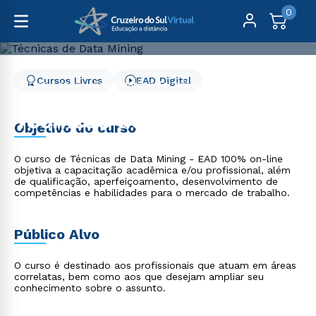
0
Cursos Livres
EAD Digital
Cursos Livres
Engenharia e Tecnologia
Técnicas de Data Mining
Técnicas de Data Mining
Objetivo do curso
O curso de Técnicas de Data Mining - EAD 100% on-line
objetiva a capacitação acadêmica e/ou profissional, além
de qualificação, aperfeiçoamento, desenvolvimento de
competências e habilidades para o mercado de trabalho.
Público Alvo
O curso é destinado aos profissionais que atuam em áreas
correlatas, bem como aos que desejam ampliar seu
conhecimento sobre o assunto.