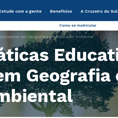
Estude com a gente
Benefícios
A Cruzeiro do Sul
Como se matricular
as Inovadoras em Geografia e em Educação Ambiental
áticas Educat
em Geografia
mbiental