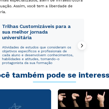
tes especializados, além de infraestrutura
uação. Assim, você tem a liberdade de
ria.
Trilhas Customizáveis para a
sua melhor jornada
universitária
Rápido e fácil
Rápido e fácil
WhatsApp
WhatsApp
Atividades de estudos que consideram os
ou
ou
objetivos específicos e profissionais de
cada aluno e desenvolvem conhecimentos,
habilidades e atitudes, tornando-o
protagonista da sua formação
cê também pode se interes
Estou de acordo com a
Estou de acordo com a
Política de Privacidade.
Política de Privacidade.
e
e
autorizo que meus dados sejam utilizados para o
autorizo que meus dados sejam utilizados para o
envio de conteúdos da Cruzeiro do Sul.
envio de conteúdos da Cruzeiro do Sul.