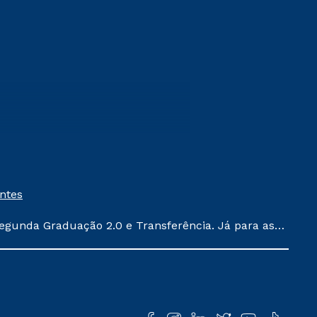
entes
egunda Graduação 2.0 e Transferência. Já para as
ula conforme exposto no contrato de prestação de