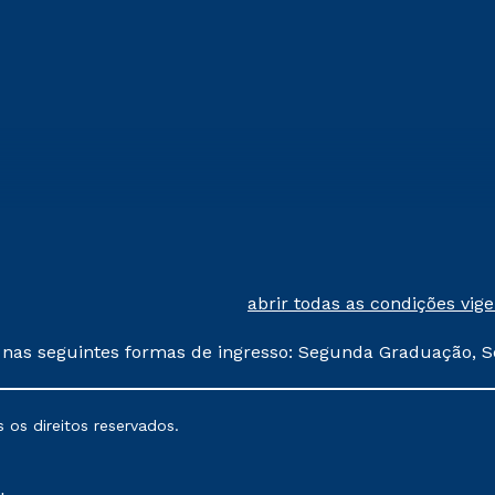
abrir todas as condições vig
 nas seguintes formas de ingresso: Segunda Graduação, S
comerciais oferecidos serão
 os direitos reservados.
nais poderão sofrer alterações nos períodos de rematríc