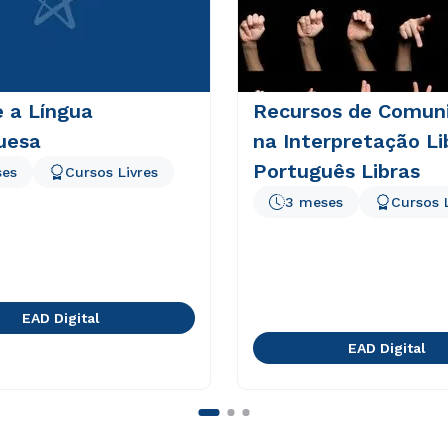
e a Língua
Recursos de Comun
uesa
na Interpretação Li
Português Libras
ses
Cursos Livres
3 meses
Cursos 
EAD Digital
EAD Digital