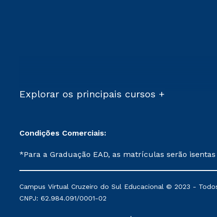
Explorar os principais cursos +
Condições Comerciais:
*Para a Graduação EAD, as matrículas serão isentas
demais, a taxa de matrícula será de R$ 49. *Para a Pós-graduação EAD, as ofertas mencionadas são referentes aos cursos: Ensino Religioso, Geografia para a
Docência e Metodologia do Ensino de História: Questões Atuais. **Semipresencial é um formato do Ensino a Distância. **Descontos 
Campus Virtual Cruzeiro do Sul Educacional © 2023 - Todos
mantidos conforme negociação. Descontos institucio
CNPJ: 62.984.091/0001-02
serviços.