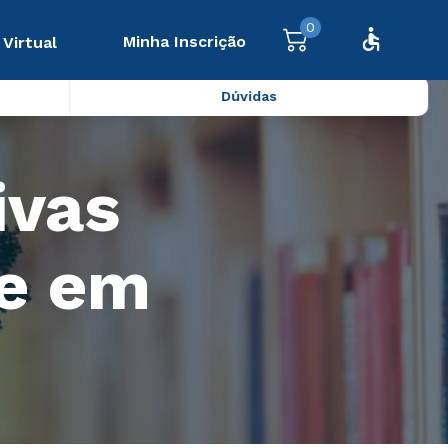
0
Minha Inscrição
 Virtual
Dúvidas
ivas
 e em