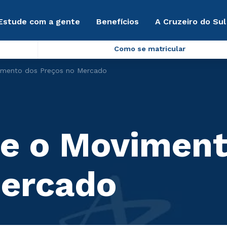
Estude com a gente
Benefícios
A Cruzeiro do Sul
Como se matricular
vimento dos Preços no Mercado
re o Movimen
Mercado