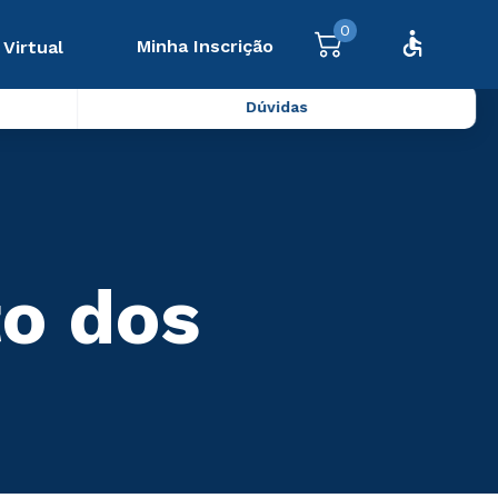
0
Minha Inscrição
 Virtual
Dúvidas
to dos