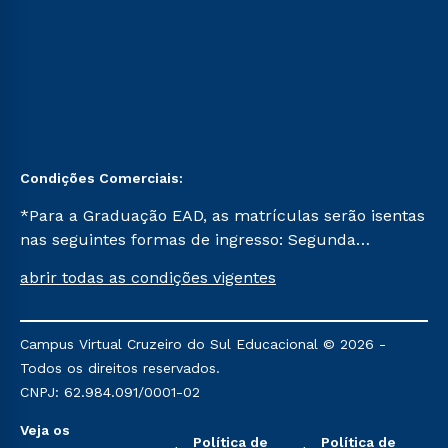
Condições Comerciais:
*Para a Graduação EAD, as matrículas serão isentas
nas seguintes formas de ingresso: Segunda
Graduação, Segunda Graduação 2.0 e Transferência.
abrir todas as condições vigentes
Já para as demais, a taxa de matrícula será de R$
49. *Para a Pós-graduação EAD, as ofertas
mencionadas são referentes aos cursos: Ensino
Campus Virtual Cruzeiro do Sul Educacional © 2026 -
Religioso, Geografia para a Docência e Metodologia
Todos os direitos reservados.
do Ensino de História: Questões Atuais.
CNPJ: 62.984.091/0001-02
Veja os
Política de
Política de