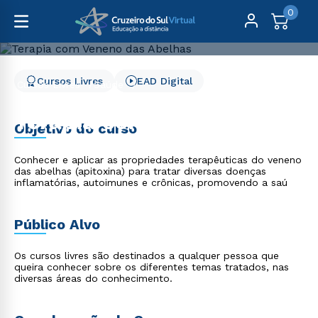
0
Cursos Livres
EAD Digital
Cursos Livres
Saúde
Terapia com Veneno das Abelhas
Terapia com Veneno das
Objetivo do curso
Abelhas
Conhecer e aplicar as propriedades terapêuticas do veneno
das abelhas (apitoxina) para tratar diversas doenças
inflamatórias, autoimunes e crônicas, promovendo a saú
Público Alvo
Os cursos livres são destinados a qualquer pessoa que
queira conhecer sobre os diferentes temas tratados, nas
diversas áreas do conhecimento.