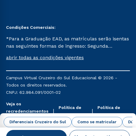
Condições Comerciais:
*Para a Graduação EAD, as matrículas serão isentas
nas seguintes formas de ingresso: Segunda
Graduação, Segunda Graduação 2.0 e Transferência.
abrir todas as condições vigentes
Já para as demais, a taxa de matrícula será de R$
49. *Para a Pós-graduação EAD, as ofertas
mencionadas são referentes aos cursos: Ensino
Campus Virtual Cruzeiro do Sul Educacional © 2026 -
Religioso, Geografia para a Docência e Metodologia
Todos os direitos reservados.
do Ensino de História: Questões Atuais.
CNPJ: 62.984.091/0001-02
Veja os
Política de
Política de
recredenciamentos
Privacidade
Cookies
aqui
Diferenciais Cruzeiro do Sul
Como se matricular
Dúv