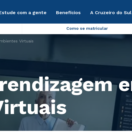
Estude com a gente
Benefícios
A Cruzeiro do Sul
Como se matricular
bientes Virtuais
prendizagem 
irtuais