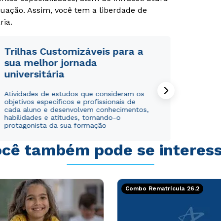
uação. Assim, você tem a liberdade de
ria.
Trilhas Customizáveis para a
sua melhor jornada
universitária
Rápido e fácil
Rápido e fácil
WhatsApp
WhatsApp
Atividades de estudos que consideram os
ou
ou
objetivos específicos e profissionais de
cada aluno e desenvolvem conhecimentos,
habilidades e atitudes, tornando-o
protagonista da sua formação
cê também pode se interes
Estou de acordo com a
Estou de acordo com a
Política de Privacidade.
Política de Privacidade.
e
e
autorizo que meus dados sejam utilizados para o
autorizo que meus dados sejam utilizados para o
Combo Rematrícula 26.2
envio de conteúdos da Cruzeiro do Sul.
envio de conteúdos da Cruzeiro do Sul.