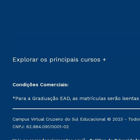
Explorar os principais cursos +
Condições Comerciais:
*Para a Graduação EAD, as matrículas serão isentas
demais, a taxa de matrícula será de R$ 49. *Para a Pós-graduação EAD, as ofertas mencionadas são referentes aos cursos: Ensino Religioso, Geografia para a
Docência e Metodologia do Ensino de História: Questões Atuais. **Semipresencial é um formato do Ensino a Distância. **Descontos 
Campus Virtual Cruzeiro do Sul Educacional © 2023 - Todos
mantidos conforme negociação. Descontos institucio
CNPJ: 62.984.091/0001-02
serviços.