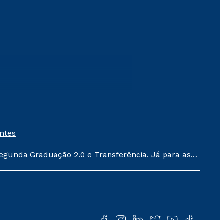
entes
egunda Graduação 2.0 e Transferência. Já para as
ula conforme exposto no contrato de prestação de