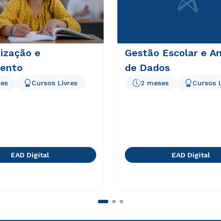
ização e
Gestão Escolar e An
ento
de Dados
es
Cursos Livres
2 meses
Cursos L
EAD Digital
EAD Digital