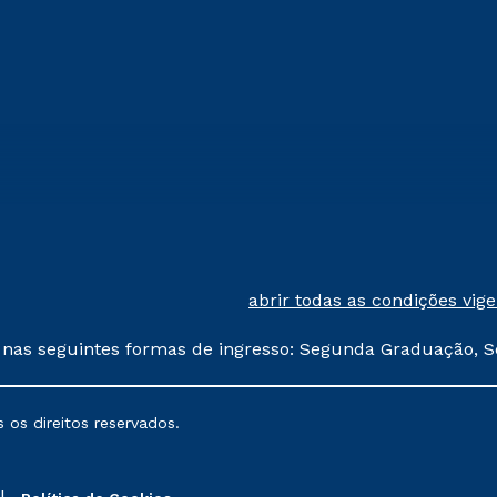
abrir todas as condições vig
 nas seguintes formas de ingresso: Segunda Graduação, S
comerciais oferecidos serão
 os direitos reservados.
nais poderão sofrer alterações nos períodos de rematríc