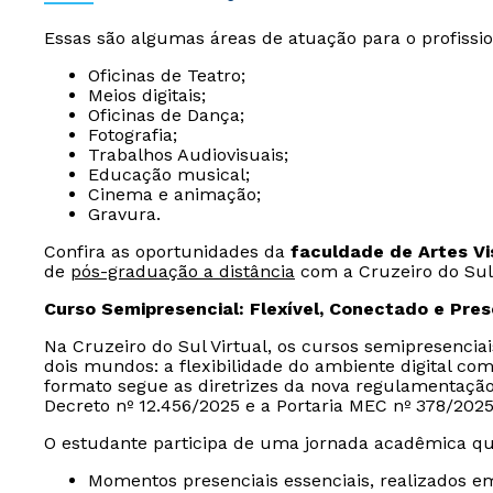
Essas são algumas áreas de atuação para o profiss
Oficinas de Teatro;
Meios digitais;
Oficinas de Dança;
Fotografia;
Trabalhos Audiovisuais;
Educação musical;
Cinema e animação;
Gravura.
Confira as oportunidades da
faculdade de Artes Vi
de
pós-graduação a distância
com a Cruzeiro do Sul 
Curso Semipresencial: Flexível, Conectado e Pre
Na Cruzeiro do Sul Virtual, os cursos semipresencia
dois mundos: a flexibilidade do ambiente digital com
formato segue as diretrizes da nova regulamentaçã
Decreto nº 12.456/2025 e a Portaria MEC nº 378/2025
O estudante participa de uma jornada acadêmica qu
Momentos presenciais essenciais, realizados e