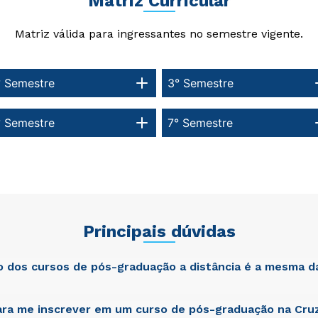
Matriz Curricular
Matriz válida para ingressantes no semestre vigente.
° Semestre
3° Semestre
° Semestre
7° Semestre
Principais dúvidas
ão dos cursos de pós-graduação a distância é a mesma d
ra me inscrever em um curso de pós-graduação na Cruz
atis unde omnis iste natus error sit voluptatem accusantium dol