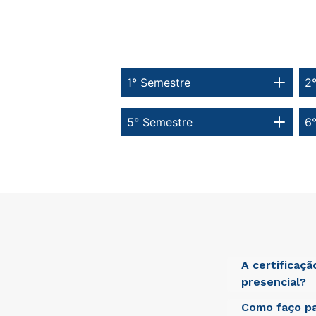
1° Semestre
2
5° Semestre
6
A certificaç
presencial?
Como faço pa
Sed ut perspici