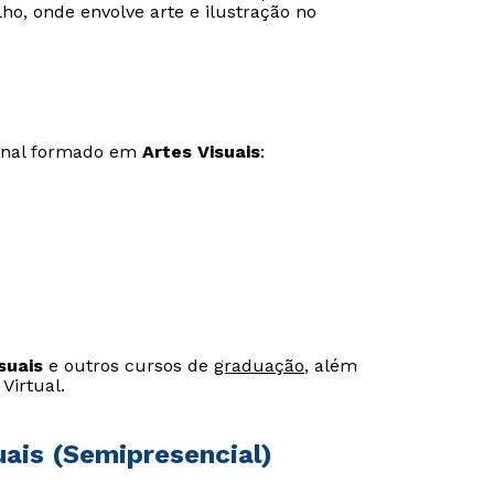
o, onde envolve arte e ilustração no
ional formado em
Artes Visuais
:
suais
e outros cursos de
graduação
, além
Rápido e fácil
Rápido e fácil
Virtual.
WhatsApp
WhatsApp
ou
ou
uais (Semipresencial)