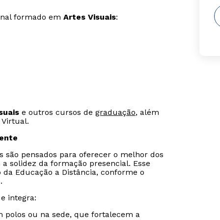
ional formado em
Artes Visuais
:
suais
e outros cursos de
graduação
, além
Virtual.
sente
is são pensados para oferecer o melhor dos
 a solidez da formação presencial. Esse
o da Educação a Distância, conforme o
.
e integra:
m polos ou na sede, que fortalecem a