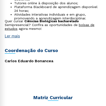
Tutores online à disposição dos alunos;
Plataforma Blackboard de aprendizagem disponível
24 horas;
Atividades interativas individuais e em grupo,
promovendo a aprendizagem interdisciplinar.
Quer cursar
Ciências Biológicas bacharelado
Semipresencial? Confira as oportunidades de
bolsas de
Rápido e fácil
estudos
agora mesmo!
WhatsApp
Ler mais
ou
Coordenação do Curso
Carlos Eduardo Bonancea
Estou de acordo com a
Política de Privacidade.
e
autorizo que meus dados sejam utilizados para o
envio de conteúdos da Cruzeiro do Sul.
Matriz Curricular