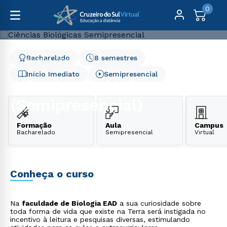
0
Bacharelado
8 semestres
Graduação
Saúde
Ciências Biológicas (Semipresencial)
Início Imediato
Semipresencial
Ciências Biológicas
(Semipresencial)
Formação
Aula
Campus
Bacharelado
Semipresencial
Virtual
Conheça o curso
Na
faculdade de Biologia EAD
a sua curiosidade sobre
toda forma de vida que existe na Terra será instigada no
incentivo à leitura e pesquisas diversas, estimulando