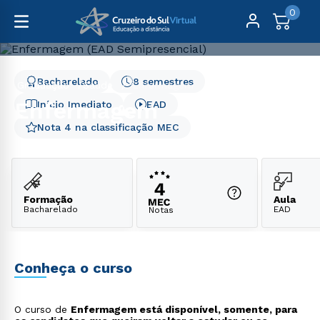
0
Bacharelado
8 semestres
Graduação
Saúde
Enfermagem
Enfermagem
Início Imediato
EAD
Nota 4 na classificação MEC
Formação
Aula
Bacharelado
EAD
Notas
Conheça o curso
O curso de
Enfermagem está disponível, somente, para