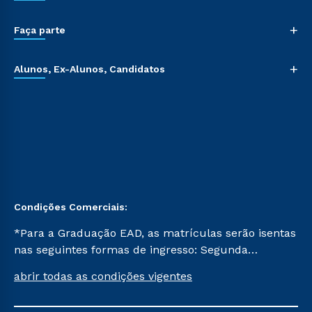
+
Faça parte
+
Alunos, Ex-Alunos, Candidatos
Condições Comerciais:
*Para a Graduação EAD, as matrículas serão isentas
nas seguintes formas de ingresso: Segunda
Graduação, Segunda Graduação 2.0 e Transferência.
abrir todas as condições vigentes
Já para as demais, a taxa de matrícula será de R$
49. *Para a Pós-graduação EAD, as ofertas