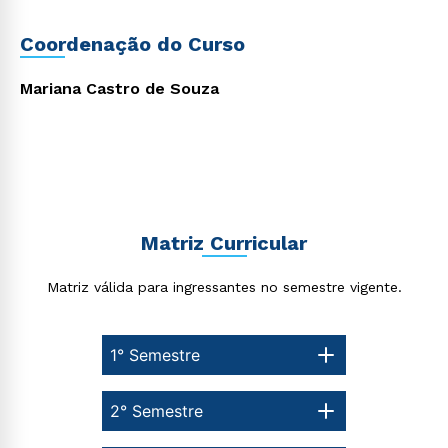
Muitos conteúdos on-line, aulas presenciais e aulas
síncronas no Ambiente Virtual de Aprendizagem;
Possibilidade de realizar os estágios práticos em
Coordenação do Curso
cenários reais, como em Hospitais, Prontos-socorros,
Unidades Básicas de Saúde, Programas de Saúde da
Família, Instituições de Longa Permanência para
Mariana Castro de Souza
Idosos, Escolas, Creches, Hospitais Psiquiátricos,
Centros de Atenção Psicossocial e Centros de
Atenção Especializada à Saúde.
Matriz Curricular
Rápido e fácil
WhatsApp
Matriz válida para ingressantes no semestre vigente.
ou
1° Semestre
2° Semestre
Estou de acordo com a
Política de Privacidade.
e