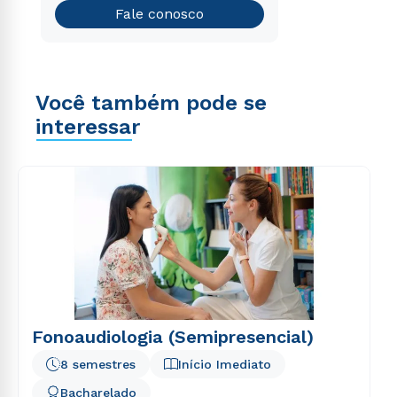
Teste vocacional
Fale conosco
Você também pode se
interessar
Fonoaudiologia (Semipresencial)
8 semestres
Início Imediato
Bacharelado