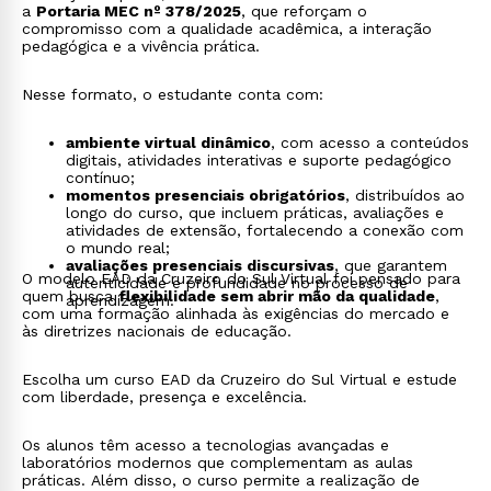
a
Portaria MEC nº 378/2025
, que reforçam o
compromisso com a qualidade acadêmica, a interação
pedagógica e a vivência prática.
Nesse formato, o estudante conta com:
ambiente virtual dinâmico
, com acesso a conteúdos
digitais, atividades interativas e suporte pedagógico
contínuo;
momentos presenciais obrigatórios
, distribuídos ao
longo do curso, que incluem práticas, avaliações e
atividades de extensão, fortalecendo a conexão com
o mundo real;
avaliações presenciais discursivas
, que garantem
O modelo EAD da Cruzeiro do Sul Virtual foi pensado para
autenticidade e profundidade no processo de
quem busca
flexibilidade sem abrir mão da qualidade
,
aprendizagem.
com uma formação alinhada às exigências do mercado e
às diretrizes nacionais de educação.
Escolha um curso EAD da Cruzeiro do Sul Virtual e estude
com liberdade, presença e excelência.
Os alunos têm acesso a tecnologias avançadas e
laboratórios modernos que complementam as aulas
práticas. Além disso, o curso permite a realização de