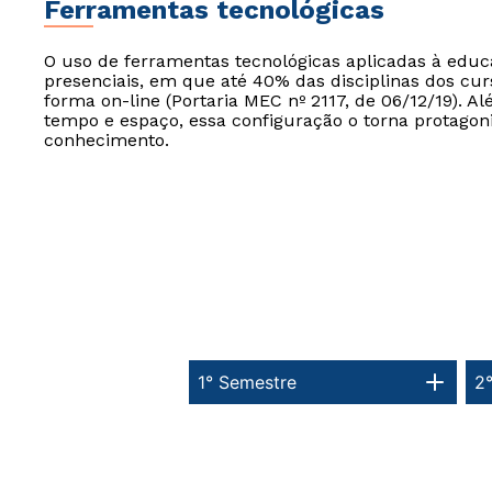
Ferramentas tecnológicas
O uso de ferramentas tecnológicas aplicadas à edu
presenciais, em que até 40% das disciplinas dos cur
forma on-line (Portaria MEC nº 2117, de 06/12/19). Al
tempo e espaço, essa configuração o torna protagon
conhecimento.
1° Semestre
2