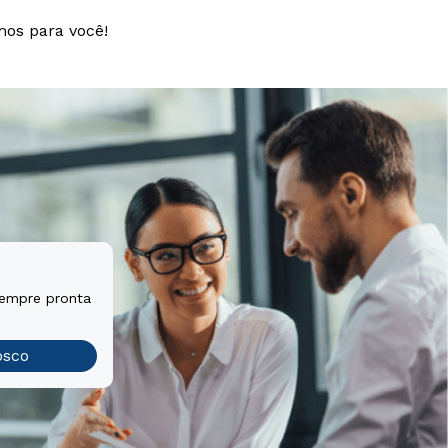
mos para você!
sempre pronta
osco