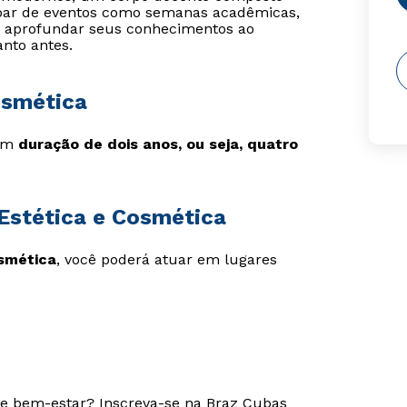
cipar de eventos como semanas acadêmicas,
ra aprofundar seus conhecimentos ao
nto antes.
osmética
tem
duração de dois anos, ou seja, quatro
Estética e Cosmética
osmética
, você poderá atuar em lugares
 e bem-estar? Inscreva-se na Braz Cubas