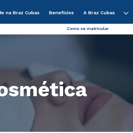
de na Braz Cubas
Benefícios
A Braz Cubas
Como se matricular
Cosmética