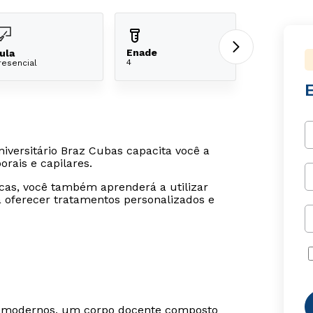
Enade
ula
4
resencial
iversitário Braz Cubas capacita você a
orais e capilares.
icas, você também aprenderá a utilizar
a oferecer tratamentos personalizados e
os modernos, um corpo docente composto