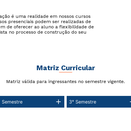
cação é uma realidade em nossos cursos
sos presenciais podem ser realizadas de
ém de oferecer ao aluno a flexibilidade de
Estou de acordo com a
Estou de acordo com a
Política de Privacidade.
Política de Privacidade.
e
e
ista no processo de construção do seu
autorizo que meus dados sejam utilizados para o
autorizo que meus dados sejam utilizados para o
envio de conteúdos da Braz Cubas.
envio de conteúdos da Cruzeiro do Sul.
Matriz Curricular
Matriz válida para ingressantes no semestre vigente.
° Semestre
3° Semestre