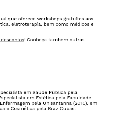
ual que oferece workshops gratuitos aos
ica, eletroterapia, bem como médicos e
 descontos
! Conheça também outras
pecialista em Saúde Pública pela
Especialista em Estética pela Faculdade
Rápido e fácil
Rápido e fácil
 Enfermagem pela Unisantanna (2010), em
WhatsApp
WhatsApp
ica e Cosmética pela Braz Cubas.
ou
ou