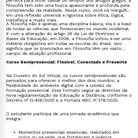
perfeita para você! Desde os tempos dos antigos gregos, a
filosofia tem sido uma busca apaixonante e profunda pela
compreensão da realidade. Nesse curso, você irá mergulhar
em uma reflexão universal e rigorosa sobre ética, lógica,
metafísica e muito mais.
A filosofia não é apenas uma disciplina básica, ela é a base
de todas as ciências que floresceram no mundo ocidental.
E com a alteração do artigo 36 da Lei de Diretrizes e
Bases da Educação, em 2008, a Filosofia voltou a ser uma
matéria obrigatória em todas as escolas do Brasil. Isso
significa que os licenciados em Filosofia têm um vasto
campo de atuação profissional.
Curso Semipresencial: Flexível, Conectado e Presente
Na Cruzeiro do Sul Virtual, os cursos semipresenciais são
pensados para oferecer o melhor dos dois mundos: a
flexibilidade do ambiente digital com a solidez da
formação presencial. Esse formato segue as diretrizes da
nova regulamentação da Educação a Distância, conforme o
Decreto nº 12.456/2025 e a Portaria MEC nº 378/2025.
O estudante participa de uma jornada acadêmica que
integra:
Momentos presenciais essenciais, realizados em
polos ou na sede, que fortalecem a vivência