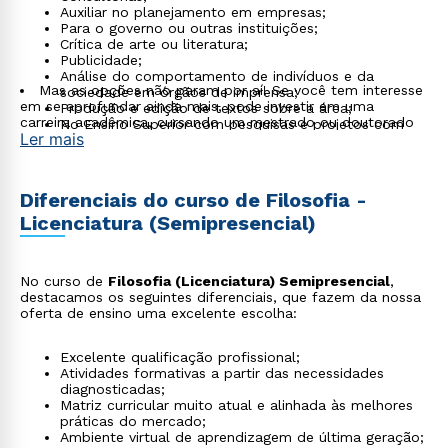
Auxiliar no planejamento em empresas;
Para o governo ou outras instituições;
Crítica de arte ou literatura;
Publicidade;
Análise do comportamento de indivíduos e da
Mas as opções não param por aí! Se você tem interesse
sociedade em órgãos de imprensa;
em se aprofundar ainda mais, pode investir em uma
Produção e edição de textos sobre a área;
carreira acadêmica, cursando um mestrado ou doutorado
No Ensino Superior com pesquisas e projetos com
Ler mais
alunos e professores
Diferenciais do curso de Filosofia -
Licenciatura (Semipresencial)
No curso de
Filosofia (Licenciatura) Semipresencial
,
destacamos os seguintes diferenciais, que fazem da nossa
oferta de ensino uma excelente escolha:
Excelente qualificação profissional;
Atividades formativas a partir das necessidades
diagnosticadas;
Matriz curricular muito atual e alinhada às melhores
práticas do mercado;
Ambiente virtual de aprendizagem de última geração;