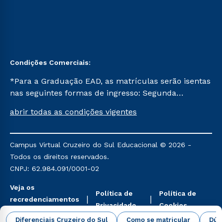
Condições Comerciais:
*Para a Graduação EAD, as matrículas serão isentas
nas seguintes formas de ingresso: Segunda
Graduação, Segunda Graduação 2.0 e Transferência.
abrir todas as condições vigentes
Já para as demais, a taxa de matrícula será de R$
49. *Para a Pós-graduação EAD, as ofertas
mencionadas são referentes aos cursos: Ensino
Campus Virtual Cruzeiro do Sul Educacional © 2026 -
Religioso, Geografia para a Docência e Metodologia
Todos os direitos reservados.
do Ensino de História: Questões Atuais.
CNPJ: 62.984.091/0001-02
Veja os
Política de
Política de
recredenciamentos
Privacidade
Cookies
aqui
Diferenciais Cruzeiro do Sul
Como se matricular
Dúv