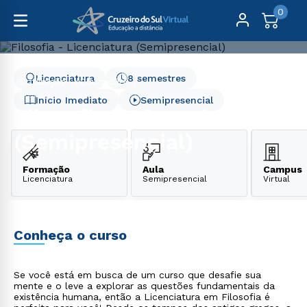
0
Licenciatura
8 semestres
Graduação
Educação
Filosofia - Licenciatura (Semipresencial)
Início Imediato
Semipresencial
Filosofia - Licenciatura
(Semipresencial)
Formação
Aula
Campus
Licenciatura
Semipresencial
Virtual
Conheça o curso
Se você está em busca de um curso que desafie sua
mente e o leve a explorar as questões fundamentais da
existência humana, então a Licenciatura em Filosofia é