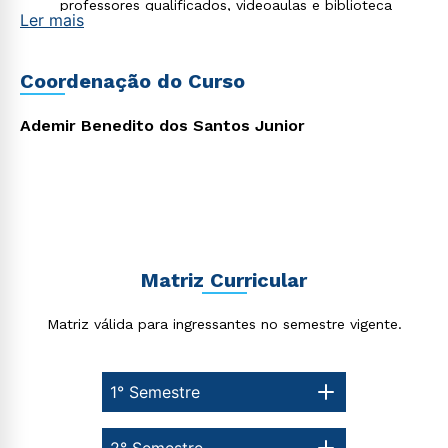
professores qualificados, videoaulas e biblioteca
Ler mais
virtual;
Material didático de excelência desenvolvido por
professores mestres e doutores;
Flexibilização dos horários de estudo, que facilita o
Coordenação do Curso
processo de aprendizagem para um método efetivo
de aquisição de conhecimento.
Ademir Benedito dos Santos Junior
Matriz Curricular
Matriz válida para ingressantes no semestre vigente.
Rápido e fácil
1° Semestre
WhatsApp
ou
2° Semestre