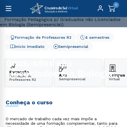
0
Graduação
Educação
Formação de Professores R2
4 semestres
Formação Pedagógica p/ Graduados não Licenciados em
Biologia (Semipresencial)
Início Imediato
Semipresencial
Formação Pedagógica p/
Graduados não
Licenciados em Biologia
Formação
Aula
Campus
Formação de
Semipresencial
Virtual
Professores R2
(Semipresencial)
Conheça o curso
O mercado de trabalho cada vez mais impõe a
necessidade de uma formação complementar, tanto para