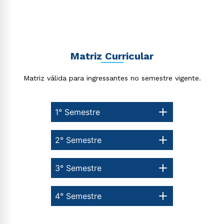
Matriz Curricular
Estou de acordo com a
Política de Privacidade.
e
autorizo que meus dados sejam utilizados para o
Matriz válida para ingressantes no semestre vigente.
envio de conteúdos da Cruzeiro do Sul.
1° Semestre
2° Semestre
3° Semestre
4° Semestre