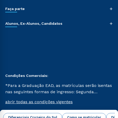
+
Faça parte
+
Alunos, Ex-Alunos, Candidatos
Condições Comerciais:
*Para a Graduação EAD, as matrículas serão isentas
nas seguintes formas de ingresso: Segunda
Graduação, Segunda Graduação 2.0 e Transferência.
abrir todas as condições vigentes
Já para as demais, a taxa de matrícula será de R$
49. *Para a Pós-graduação EAD, as ofertas
mencionadas são referentes aos cursos: Ensino
Diferenciais Cruzeiro do Sul
Como se matricular
Dúv