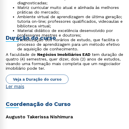
diagnosticadas;
Matriz curricular muito atual e alinhada às melhores
práticas do mercado;
Ambiente virtual de aprendizagem de última geração;
tutoria on-line; professores qualificados, videoaulas e
biblioteca virtual;
Material didático de excelência desenvolvido por
professores mestres e doutores;
Duração do curso
Flexibilização dos horários de estudo, que facilita o
processo de aprendizagem para um método efetivo
de aquisição de conhecimento.
A faculdade de
Negócios Imobiliários EAD
tem duração de
quatro (4) semestres, quer dizer, dois (2) anos de estudos,
visando uma formação mais completa que um negociador
imobiliário pode ter.
Veja a Duração do curso
Ler mais
Coordenação do Curso
Rápido e fácil
WhatsApp
Augusto Takerissa Nishimura
ou