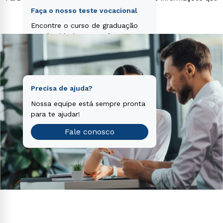
voluptas sit aspernatur aut odit aut fugit, sed quia
separamos para você!
consequuntur magni dolores eos qui ratione
Faça o nosso teste vocacional
voluptatem sequi nesciunt.
Encontre o curso de graduação
que é o ideal para você.
Teste vocacional
Precisa de ajuda?
Nossa equipe está sempre pronta
para te ajudar!
Fale conosco