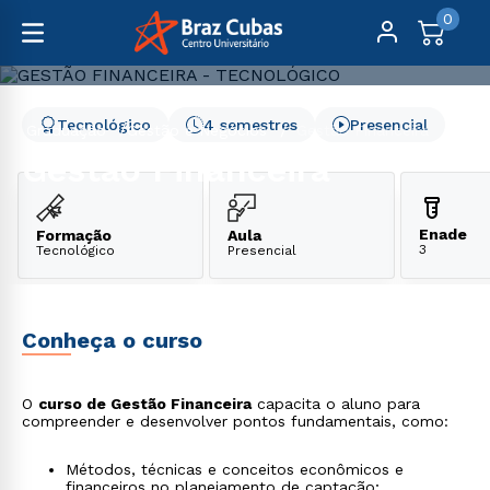
0
Tecnológico
4 semestres
Presencial
Graduação
Gestão e Negócios
Gestão Financeira
Gestão Financeira
Enade
Formação
Aula
3
Tecnológico
Presencial
Conheça o curso
O
curso de Gestão Financeira
capacita o aluno para
compreender e desenvolver pontos fundamentais, como:
Métodos, técnicas e conceitos econômicos e
financeiros no planejamento de captação;