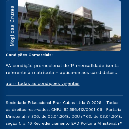
M
Mogi das Cruzes
A
1
C
Condições Comerciais:
*A condição promocional de 1ª mensalidade isenta –
referente à matrícula – aplica-se aos candidatos
aprovados em todas as formas de ingresso, exceto
abrir todas as condições vigentes
na prova on-line ou agendada, que ofertam bolsas
de até 50% de desconto, ambos ingressantes no 2º
semestre de 2023, que ainda não tenham efetivado
Sociedade Educacional Braz Cubas Ltda © 2026 - Todos
e/ou não tenham cancelado ou trancado sua
os direitos reservados. CNPJ: 52.556.412/0001-06 | Portaria
matrícula em uma das Instituições da Cruzeiro do
Ministerial nº 306, de 02.04.2018, DOU nº 63, de 03.04.2018,
Sul Educacional, no período de um ano. Tais
seção 1, p. 16 Recredenciamento EAD Portaria Ministerial nº
condições não se aplicam aos cursos de Medicina, e