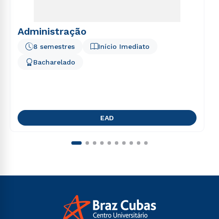
Administração
8 semestres
Início Imediato
Bacharelado
EAD