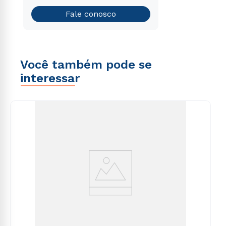
Teste vocacional
Fale conosco
Você também pode se
interessar