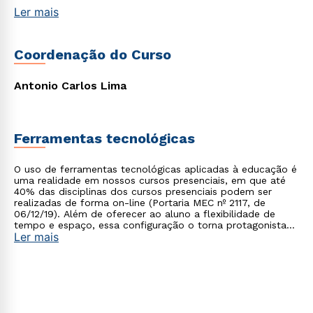
Ler mais
Coordenação do Curso
Antonio Carlos Lima
Ferramentas tecnológicas
Rápido e fácil
WhatsApp
O uso de ferramentas tecnológicas aplicadas à educação é
ou
uma realidade em nossos cursos presenciais, em que até
40% das disciplinas dos cursos presenciais podem ser
realizadas de forma on-line (Portaria MEC nº 2117, de
06/12/19). Além de oferecer ao aluno a flexibilidade de
tempo e espaço, essa configuração o torna protagonista
Ler mais
no processo de construção do seu conhecimento.
Estou de acordo com a
Política de Privacidade.
e
autorizo que meus dados sejam utilizados para o
envio de conteúdos da Cruzeiro do Sul.