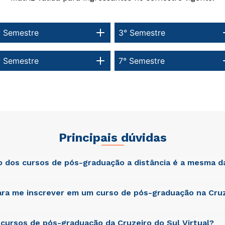
° Semestre
3° Semestre
° Semestre
7° Semestre
Principais dúvidas
ão dos cursos de pós-graduação a distância é a mesma d
ra me inscrever em um curso de pós-graduação na Cruz
atis unde omnis iste natus error sit voluptatem accusantium dol
am rem aperiam, eaque ipsa quae ab illo inventore veritatis et qua
cta sunt explicabo. Nemo enim ipsam voluptatem quia voluptas si
git, sed quia consequuntur magni dolores eos qui ratione volupta
cursos de pós-graduação da Cruzeiro do Sul Virtual?
atis unde omnis iste natus error sit voluptatem accusantium dol