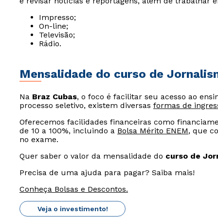
e revisar notícias e reportagens, além de trabalhar 
Impresso;
On-line;
Televisão;
Rádio.
Mensalidade do curso de Jornali
Na
Braz Cubas
, o foco é facilitar seu acesso ao ens
processo seletivo, existem diversas
formas de ingres
Oferecemos facilidades financeiras como financiam
de 10 a 100%, incluindo a
Bolsa Mérito ENEM
, que c
no exame.
Quer saber o valor da mensalidade do
curso de Jor
Precisa de uma ajuda para pagar? Saiba mais!
Conheça Bolsas e Descontos.
Veja o investimento!