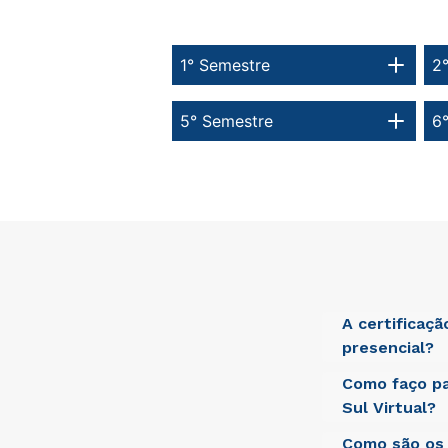
1° Semestre
2
5° Semestre
6
A certificaç
presencial?
Como faço pa
Sed ut perspici
laudantium, tot
Sul Virtual?
beatae vitae di
aut odit aut fu
Como são os 
Sed ut perspici