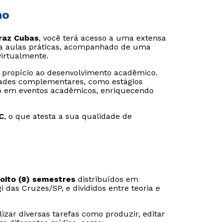
mo
Braz Cubas
, você terá acesso a uma extensa
para aulas práticas, acompanhado de uma
virtualmente.
propício ao desenvolvimento acadêmico.
dades complementares, como estágios
ção em eventos acadêmicos, enriquecendo
C
, o que atesta a sua qualidade de
Rápido e fácil
Rápido e fácil
WhatsApp
WhatsApp
oito (8) semestres
distribuídos em
das Cruzes/SP, e divididos entre teoria e
ou
ou
lizar diversas tarefas como produzir, editar