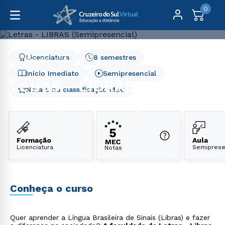
0
Licenciatura
8 semestres
Graduação
Educação
Letras - LIBRAS (Semipresencial)
Início Imediato
Semipresencial
Letras - LIBRAS
Nota 5 na classificação MEC
(Semipresencial)
Formação
Aula
Licenciatura
Semiprese
Notas
Conheça o curso
Quer aprender a Língua Brasileira de Sinais (Libras) e fazer