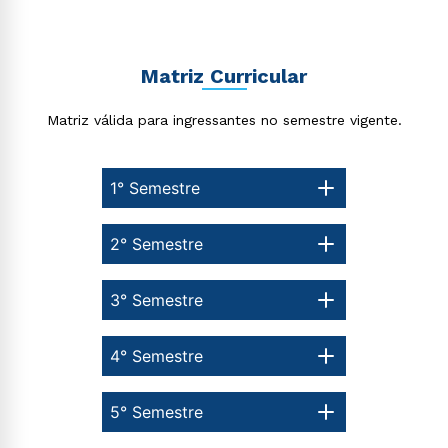
Matriz Curricular
Matriz válida para ingressantes no semestre vigente.
1° Semestre
Rápido e fácil
WhatsApp
2° Semestre
ou
3° Semestre
4° Semestre
5° Semestre
Estou de acordo com a
Política de Privacidade.
e
autorizo que meus dados sejam utilizados para o