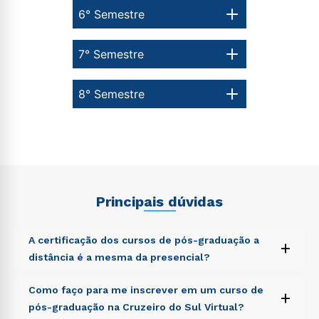
envio de conteúdos da Cruzeiro do Sul.
6° Semestre
7° Semestre
8° Semestre
Principais dúvidas
A certificação dos cursos de pós-graduação a
+
distância é a mesma da presencial?
Sed ut perspiciatis unde omnis iste natus error sit
Como faço para me inscrever em um curso de
+
voluptatem accusantium doloremque laudantium,
pós-graduação na Cruzeiro do Sul Virtual?
totam rem aperiam, eaque ipsa quae ab illo inventore