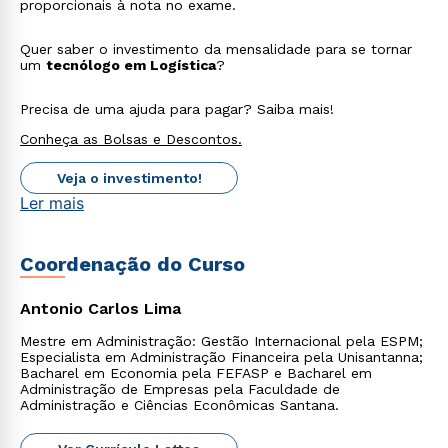
proporcionais à nota no exame.
Quer saber o investimento da mensalidade para se tornar
um
tecnólogo em Logística
?
Precisa de uma ajuda para pagar? Saiba mais!
Rápido e fácil
Conheça as Bolsas e Descontos.
WhatsApp
Veja o investimento!
ou
Ler mais
Coordenação do Curso
Antonio Carlos Lima
Estou de acordo com a
Política de Privacidade.
e
Mestre em Administração: Gestão Internacional pela ESPM;
autorizo que meus dados sejam utilizados para o
Especialista em Administração Financeira pela Unisantanna;
envio de conteúdos da Cruzeiro do Sul.
Bacharel em Economia pela FEFASP e Bacharel em
Administração de Empresas pela Faculdade de
Administração e Ciências Econômicas Santana.