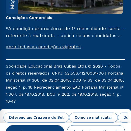
Condições Comerciais:
*A condição promocional de 1ª mensalidade isenta –
referente à matrícula – aplica-se aos candidatos
aprovados em todas as formas de ingresso, exceto
abrir todas as condições vigentes
na prova on-line ou agendada, que ofertam bolsas
de até 50% de desconto, ambos ingressantes no 2º
semestre de 2023, que ainda não tenham efetivado
Sociedade Educacional Braz Cubas Ltda © 2026 - Todos
e/ou não tenham cancelado ou trancado sua
os direitos reservados. CNPJ: 52.556.412/0001-06 | Portaria
matrícula em uma das Instituições da Cruzeiro do
Ministerial nº 306, de 02.04.2018, DOU nº 63, de 03.04.2018,
Sul Educacional, no período de um ano. Tais
seção 1, p. 16 Recredenciamento EAD Portaria Ministerial nº
condições não se aplicam aos cursos de Medicina, e
1.067, de 18.10.2018, DOU nº 202, de 19.10.2018, seção 1, p.
também para matriculados via FIES, Prouni e
16-17
outros programas governamentais, e não se
acumula com nenhuma outra campanha ofertada
Política de Privacidade
Política de Cookies
Diferenciais Cruzeiro do Sul
Como se matricular
Dúv
pela Instituição.