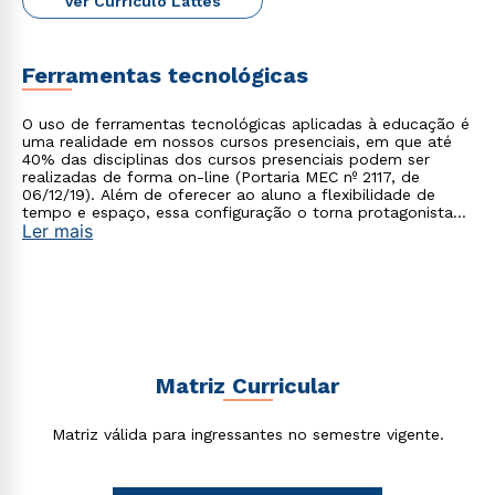
Ver Currículo Lattes
Ferramentas tecnológicas
O uso de ferramentas tecnológicas aplicadas à educação é
uma realidade em nossos cursos presenciais, em que até
40% das disciplinas dos cursos presenciais podem ser
realizadas de forma on-line (Portaria MEC nº 2117, de
06/12/19). Além de oferecer ao aluno a flexibilidade de
tempo e espaço, essa configuração o torna protagonista
Ler mais
no processo de construção do seu conhecimento.
Matriz Curricular
Matriz válida para ingressantes no semestre vigente.