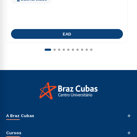
EAD
+
A Braz Cubas
Nossa História
+
Cursos
Sala de Imprensa