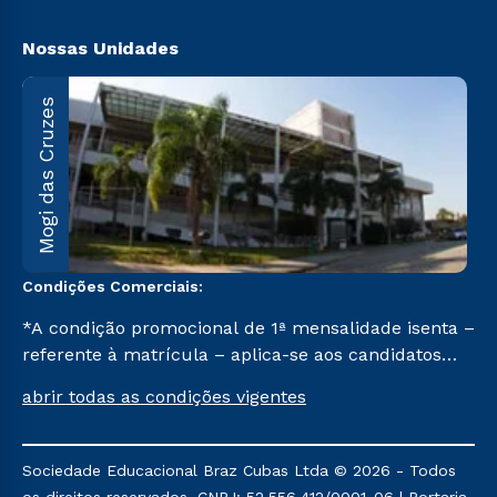
Biblioteca
Nossas Unidades
M
Mogi das Cruzes
A
1
C
Condições Comerciais:
*A condição promocional de 1ª mensalidade isenta –
referente à matrícula – aplica-se aos candidatos
aprovados em todas as formas de ingresso, exceto
abrir todas as condições vigentes
na prova on-line ou agendada, que ofertam bolsas
de até 50% de desconto, ambos ingressantes no 2º
semestre de 2023, que ainda não tenham efetivado
Sociedade Educacional Braz Cubas Ltda © 2026 - Todos
e/ou não tenham cancelado ou trancado sua