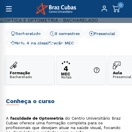
0
Bacharelado
8 semestres
Presencial
Graduação
Saúde
Óptica e Optometria
Óptica e Optometria
Nota 4 na classificação MEC
Formação
Aula
Bacharelado
Presencial
Notas
Conheça o curso
A
faculdade de Optometria
do Centro Universitário Braz
Cubas oferece uma formação completa para os
profissionais que desejam atuar na saúde visual, focando