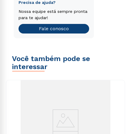
consequuntur magni dolores eos qui ratione
Faça o nosso teste vocacional
Precisa de ajuda?
voluptatem sequi nesciunt.
Encontre o curso de graduação
Nossa equipe está sempre pronta
que é o ideal para você.
para te ajudar!
Teste vocacional
Fale conosco
Você também pode se
interessar