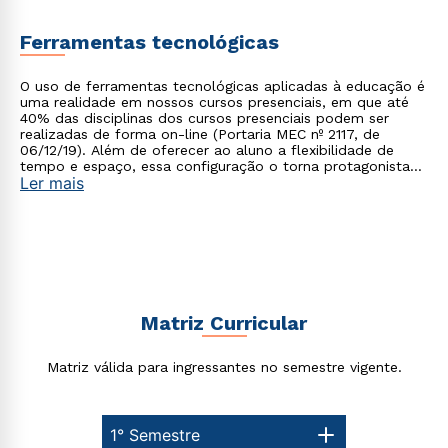
Ferramentas tecnológicas
O uso de ferramentas tecnológicas aplicadas à educação é
uma realidade em nossos cursos presenciais, em que até
40% das disciplinas dos cursos presenciais podem ser
realizadas de forma on-line (Portaria MEC nº 2117, de
06/12/19). Além de oferecer ao aluno a flexibilidade de
tempo e espaço, essa configuração o torna protagonista
Ler mais
no processo de construção do seu conhecimento.
Matriz Curricular
Matriz válida para ingressantes no semestre vigente.
1° Semestre