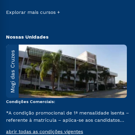
Retorne ao Curso
Sou Ex-aluno
Transferência
Canais de Atendimento
Explorar mais cursos +
Vestibular Mérito
Acessibilidade
Biblioteca
Nossas Unidades
M
Mogi das Cruzes
A
1
C
Condições Comerciais:
*A condição promocional de 1ª mensalidade isenta –
referente à matrícula – aplica-se aos candidatos
aprovados em todas as formas de ingresso, exceto
abrir todas as condições vigentes
na prova on-line ou agendada, que ofertam bolsas