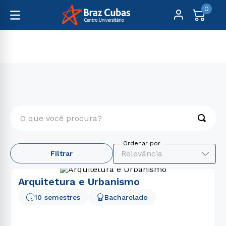
0
Graduação
Arquitetura, Design, Artes e Moda
O que você procura?
TERMOS MAIS BUSCADOS
Relevância
Filtrar
1
º
psicologia
2
º
direito
Arquitetura e Urbanismo
3
º
engenharia
10 semestres
Bacharelado
4
º
enfermagem