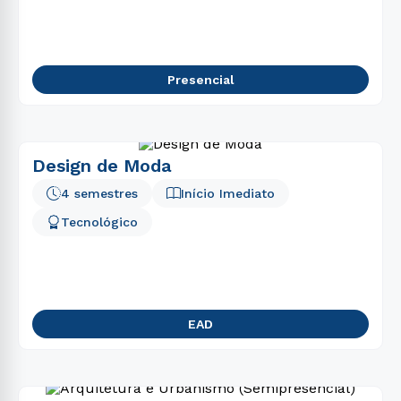
5
º
farmácia
6
º
educação física
7
º
fonoaudiologia
Presencial
8
º
pedagogia
9
º
estética
10
º
ciências contábeis
Design de Moda
4 semestres
Início Imediato
Tecnológico
EAD