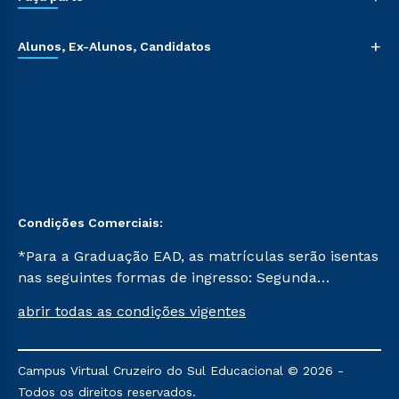
+
Alunos, Ex-Alunos, Candidatos
Condições Comerciais:
*Para a Graduação EAD, as matrículas serão isentas
nas seguintes formas de ingresso: Segunda
Graduação, Segunda Graduação 2.0 e Transferência.
abrir todas as condições vigentes
Já para as demais, a taxa de matrícula será de R$
49. *Para a Pós-graduação EAD, as ofertas
mencionadas são referentes aos cursos: Ensino
Campus Virtual Cruzeiro do Sul Educacional © 2026 -
Religioso, Geografia para a Docência e Metodologia
Todos os direitos reservados.