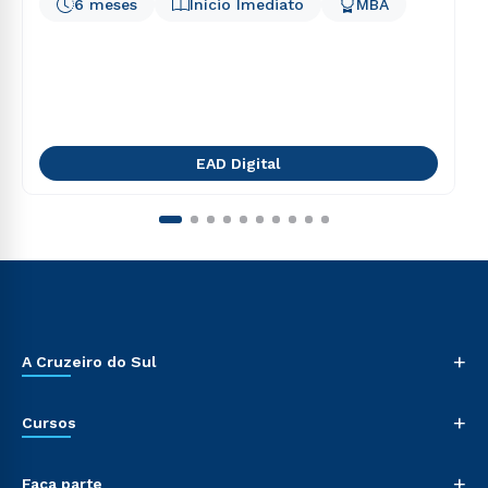
6 meses
Início Imediato
MBA
EAD Digital
+
A Cruzeiro do Sul
+
Cursos
+
Faça parte