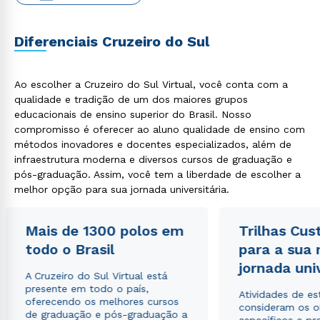
WhatsApp
ou
Diferenciais Cruzeiro do Sul
Ao escolher a Cruzeiro do Sul Virtual, você conta com a
qualidade e tradição de um dos maiores grupos
educacionais de ensino superior do Brasil. Nosso
compromisso é oferecer ao aluno qualidade de ensino com
Estou de acordo com a
Política de Privacidade.
e
métodos inovadores e docentes especializados, além de
autorizo que meus dados sejam utilizados para o
infraestrutura moderna e diversos cursos de graduação e
envio de conteúdos da Cruzeiro do Sul.
pós-graduação. Assim, você tem a liberdade de escolher a
melhor opção para sua jornada universitária.
Mais de 1300 polos em
Trilhas Cus
todo o Brasil
para a sua
jornada uni
A Cruzeiro do Sul Virtual está
presente em todo o país,
Atividades de e
oferecendo os melhores cursos
consideram os o
de graduação e pós-graduação a