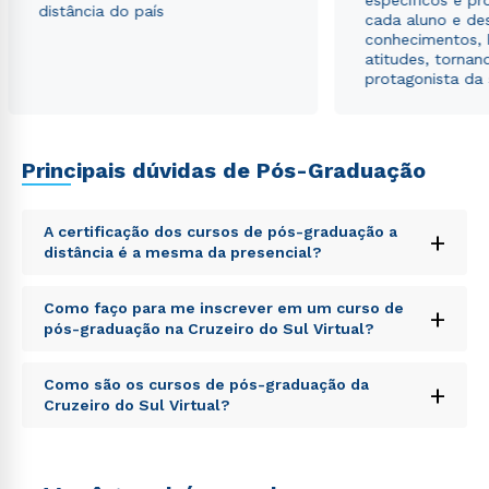
específicos e pro
distância do país
cada aluno e de
conhecimentos, 
atitudes, tornan
protagonista da
Principais dúvidas de Pós-Graduação
A certificação dos cursos de pós-graduação a
+
distância é a mesma da presencial?
Sed ut perspiciatis unde omnis iste natus error sit
Como faço para me inscrever em um curso de
+
voluptatem accusantium doloremque laudantium,
pós-graduação na Cruzeiro do Sul Virtual?
totam rem aperiam, eaque ipsa quae ab illo inventore
veritatis et quasi architecto beatae vitae dicta sunt
Sed ut perspiciatis unde omnis iste natus error sit
explicabo. Nemo enim ipsam voluptatem quia
Como são os cursos de pós-graduação da
+
voluptatem accusantium doloremque laudantium,
voluptas sit aspernatur aut odit aut fugit, sed quia
Cruzeiro do Sul Virtual?
totam rem aperiam, eaque ipsa quae ab illo inventore
consequuntur magni dolores eos qui ratione
veritatis et quasi architecto beatae vitae dicta sunt
voluptatem sequi nesciunt.
Sed ut perspiciatis unde omnis iste natus error sit
explicabo. Nemo enim ipsam voluptatem quia
voluptatem accusantium doloremque laudantium,
voluptas sit aspernatur aut odit aut fugit, sed quia