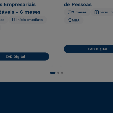
s Empresariais
de Pessoas
táveis - 6 meses
9 meses
Início I
ses
Início Imediato
MBA
EAD Digital
EAD Digital