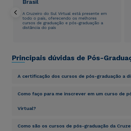
Brasil
A Cruzeiro do Sul Virtual está presente em
todo o país, oferecendo os melhores
cursos de graduação e pós-graduação a
distância do país
Principais dúvidas de Pós-Gradua
A certificação dos cursos de pós-graduação a d
Sed ut perspiciatis unde omnis iste natus error sit vol
Como faço para me inscrever em um curso de pó
totam rem aperiam, eaque ipsa quae ab illo inventore veri
sunt explicabo. Nemo enim ipsam voluptatem quia volupta
consequuntur magni dolores eos qui ratione voluptatem 
Virtual?
Sed ut perspiciatis unde omnis iste natus error sit vol
Como são os cursos de pós-graduação da Cruzei
totam rem aperiam, eaque ipsa quae ab illo inventore veri