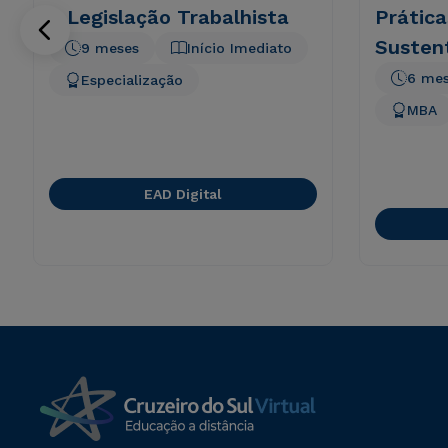
e Legislação Trabalhista
Prática
Susten
9 meses
Início Imediato
6 me
Especialização
MBA
EAD Digital