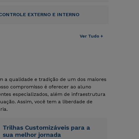
CONTROLE EXTERNO E INTERNO
Ver Tudo +
om a qualidade e tradição de um dos maiores
Nosso compromisso é oferecer ao aluno
tes especializados, além de infraestrutura
Rápido e fácil
Rápido e fácil
uação. Assim, você tem a liberdade de
WhatsApp
WhatsApp
ria.
ou
ou
Trilhas Customizáveis para a
sua melhor jornada