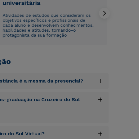
universitária
Atividades de estudos que consideram os
objetivos específicos e profissionais de
Estou de acordo com a
Estou de acordo com a
Política de Privacidade.
Política de Privacidade.
e
e
cada aluno e desenvolvem conhecimentos,
autorizo que meus dados sejam utilizados para o
autorizo que meus dados sejam utilizados para o
habilidades e atitudes, tornando-o
envio de conteúdos da Cruzeiro do Sul.
envio de conteúdos da Cruzeiro do Sul.
protagonista da sua formação
ção
+
istância é a mesma da presencial?
uptatem accusantium doloremque laudantium,
+
s-graduação na Cruzeiro do Sul
tatis et quasi architecto beatae vitae dicta
s sit aspernatur aut odit aut fugit, sed quia
sequi nesciunt.
uptatem accusantium doloremque laudantium,
+
ro do Sul Virtual?
tatis et quasi architecto beatae vitae dicta