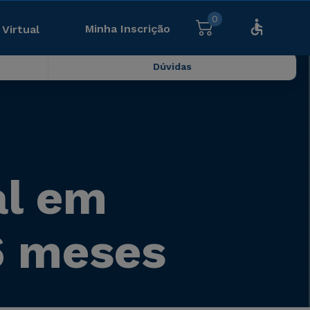
0
Minha Inscrição
 Virtual
Dúvidas
al em
6 meses