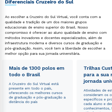
Diferenciais Cruzeiro do Sul
ou
Ao escolher a Cruzeiro do Sul Virtual, você conta com a
qualidade e tradição de um dos maiores grupos
educacionais de ensino superior do Brasil. Nosso
compromisso é oferecer ao aluno qualidade de ensino com
métodos inovadores e docentes especializados, além de
infraestrutura moderna e diversos cursos de graduação e
Estou de acordo com a
Política de Privacidade.
e
pós-graduação. Assim, você tem a liberdade de escolher a
autorizo que meus dados sejam utilizados para o
melhor opção para sua jornada universitária.
envio de conteúdos da Cruzeiro do Sul.
Mais de 1300 polos em
Trilhas Cus
todo o Brasil
para a sua
jornada uni
A Cruzeiro do Sul Virtual está
presente em todo o país,
Atividades de e
oferecendo os melhores cursos
consideram os o
de graduação e pós-graduação a
específicos e pro
distância do país
cada aluno e de
conhecimentos, 