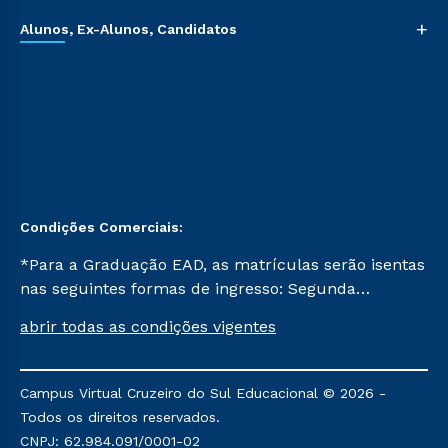
+
Alunos, Ex-Alunos, Candidatos
Condições Comerciais:
*Para a Graduação EAD, as matrículas serão isentas
nas seguintes formas de ingresso: Segunda
Graduação, Segunda Graduação 2.0 e Transferência.
abrir todas as condições vigentes
Já para as demais, a taxa de matrícula será de R$
49. *Para a Pós-graduação EAD, as ofertas
mencionadas são referentes aos cursos: Ensino
Campus Virtual Cruzeiro do Sul Educacional © 2026 -
Religioso, Geografia para a Docência e Metodologia
Todos os direitos reservados.
do Ensino de História: Questões Atuais.
CNPJ: 62.984.091/0001-02