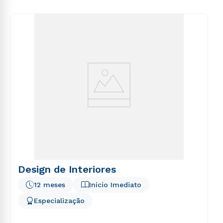
voluptas sit aspernatur aut odit aut fugit, sed quia
consequuntur magni dolores eos qui ratione
voluptatem sequi nesciunt.
Design de Interiores
12 meses
Início Imediato
Especialização