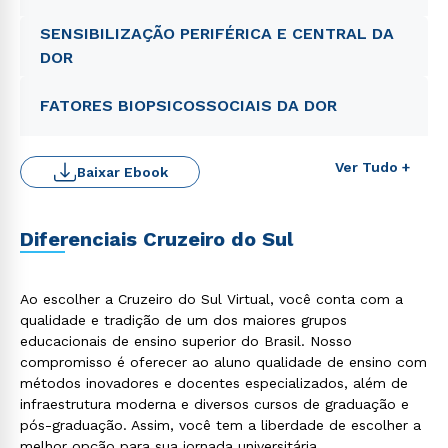
SENSIBILIZAÇÃO PERIFÉRICA E CENTRAL DA
DOR
FATORES BIOPSICOSSOCIAIS DA DOR
Ver Tudo +
Baixar Ebook
Rápido e fácil
WhatsApp
Diferenciais Cruzeiro do Sul
ou
Ao escolher a Cruzeiro do Sul Virtual, você conta com a
qualidade e tradição de um dos maiores grupos
educacionais de ensino superior do Brasil. Nosso
compromisso é oferecer ao aluno qualidade de ensino com
métodos inovadores e docentes especializados, além de
infraestrutura moderna e diversos cursos de graduação e
Estou de acordo com a
Política de Privacidade.
e
pós-graduação. Assim, você tem a liberdade de escolher a
autorizo que meus dados sejam utilizados para o
melhor opção para sua jornada universitária.