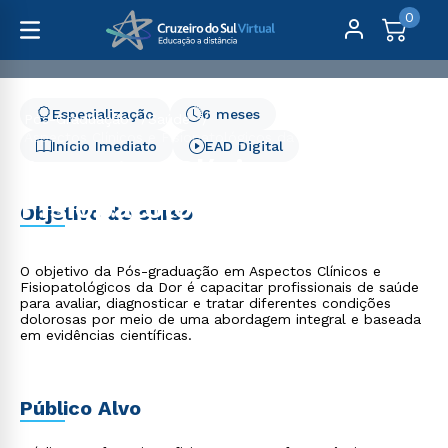
0
Especialização
6 meses
Pós-Graduação
Saúde
Aspectos Clínicos e Fisiopatológicos da Dor - 6 meses
Início Imediato
EAD Digital
Aspectos Clínicos e
Fisiopatológicos da Dor -
Objetivo do curso
6 meses
O objetivo da Pós-graduação em Aspectos Clínicos e
Fisiopatológicos da Dor é capacitar profissionais de saúde
para avaliar, diagnosticar e tratar diferentes condições
dolorosas por meio de uma abordagem integral e baseada
em evidências científicas.
Público Alvo