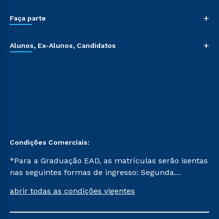
+
Faça parte
+
Alunos, Ex-Alunos, Candidatos
Condições Comerciais:
*Para a Graduação EAD, as matrículas serão isentas
nas seguintes formas de ingresso: Segunda
Graduação, Segunda Graduação 2.0 e Transferência.
abrir todas as condições vigentes
Já para as demais, a taxa de matrícula será de R$
49. *Para a Pós-graduação EAD, as ofertas