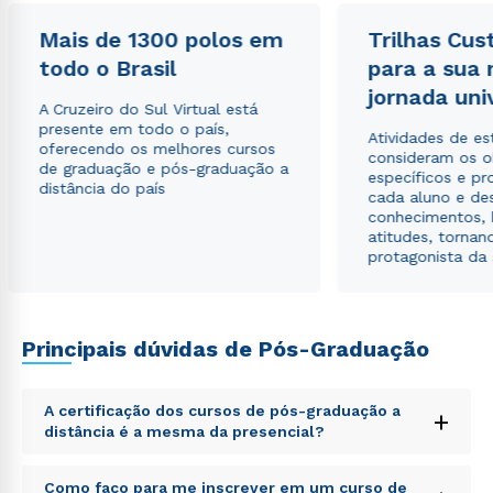
autorizo que meus dados sejam utilizados para o
envio de conteúdos da Cruzeiro do Sul.
Mais de 1300 polos em
Trilhas Cus
todo o Brasil
para a sua
jornada uni
A Cruzeiro do Sul Virtual está
presente em todo o país,
Atividades de e
oferecendo os melhores cursos
consideram os o
de graduação e pós-graduação a
específicos e pro
distância do país
cada aluno e de
conhecimentos, 
atitudes, tornan
protagonista da
Principais dúvidas de Pós-Graduação
A certificação dos cursos de pós-graduação a
+
distância é a mesma da presencial?
Sed ut perspiciatis unde omnis iste natus error sit
Como faço para me inscrever em um curso de