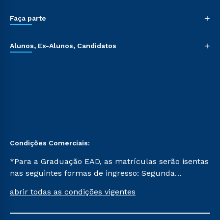
+
Faça parte
+
Alunos, Ex-Alunos, Candidatos
Condições Comerciais:
*Para a Graduação EAD, as matrículas serão isentas
nas seguintes formas de ingresso: Segunda
Graduação, Segunda Graduação 2.0 e Transferência.
abrir todas as condições vigentes
Já para as demais, a taxa de matrícula será de R$
49. *Para a Pós-graduação EAD, as ofertas