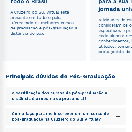
todo o Brasil
para a sua
autorizo que meus dados sejam utilizados para o
jornada uni
envio de conteúdos da Cruzeiro do Sul.
A Cruzeiro do Sul Virtual está
presente em todo o país,
Atividades de e
oferecendo os melhores cursos
consideram os o
de graduação e pós-graduação a
específicos e pro
distância do país
cada aluno e de
conhecimentos, 
atitudes, tornan
protagonista da
Principais dúvidas de Pós-Graduação
A certificação dos cursos de pós-graduação a
+
distância é a mesma da presencial?
Sed ut perspiciatis unde omnis iste natus error sit
Como faço para me inscrever em um curso de
+
voluptatem accusantium doloremque laudantium,
pós-graduação na Cruzeiro do Sul Virtual?
totam rem aperiam, eaque ipsa quae ab illo inventore
veritatis et quasi architecto beatae vitae dicta sunt