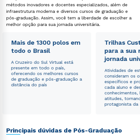
métodos inovadores e docentes especializados, além de
infraestrutura moderna e diversos cursos de graduação e
Estou de acordo com a
Política de Privacidade.
e
pós-graduação. Assim, você tem a liberdade de escolher a
autorizo que meus dados sejam utilizados para o
melhor opção para sua jornada universitária.
envio de conteúdos da Cruzeiro do Sul.
Mais de 1300 polos em
Trilhas Cus
todo o Brasil
para a sua
jornada uni
A Cruzeiro do Sul Virtual está
presente em todo o país,
Atividades de e
oferecendo os melhores cursos
consideram os o
de graduação e pós-graduação a
específicos e pro
distância do país
cada aluno e de
conhecimentos, 
atitudes, tornan
protagonista da
Principais dúvidas de Pós-Graduação