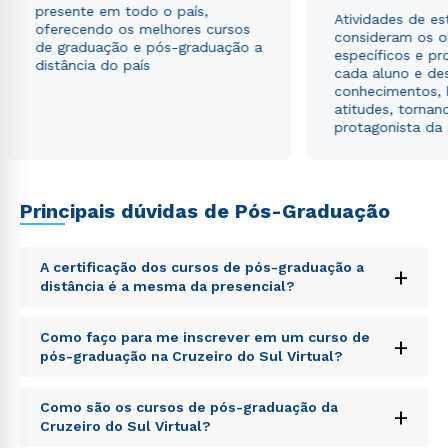
envio de conteúdos da Cruzeiro do Sul.
presente em todo o país,
Atividades de e
oferecendo os melhores cursos
consideram os o
de graduação e pós-graduação a
específicos e pro
distância do país
cada aluno e de
conhecimentos, 
atitudes, tornan
protagonista da
Principais dúvidas de Pós-Graduação
A certificação dos cursos de pós-graduação a
+
distância é a mesma da presencial?
Sed ut perspiciatis unde omnis iste natus error sit
Como faço para me inscrever em um curso de
+
voluptatem accusantium doloremque laudantium,
pós-graduação na Cruzeiro do Sul Virtual?
totam rem aperiam, eaque ipsa quae ab illo inventore
veritatis et quasi architecto beatae vitae dicta sunt
Sed ut perspiciatis unde omnis iste natus error sit
explicabo. Nemo enim ipsam voluptatem quia
Como são os cursos de pós-graduação da
+
voluptatem accusantium doloremque laudantium,
voluptas sit aspernatur aut odit aut fugit, sed quia
Cruzeiro do Sul Virtual?
totam rem aperiam, eaque ipsa quae ab illo inventore
consequuntur magni dolores eos qui ratione