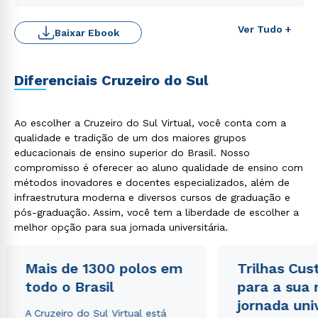
Ver Tudo +
Baixar Ebook
Diferenciais Cruzeiro do Sul
Ao escolher a Cruzeiro do Sul Virtual, você conta com a
qualidade e tradição de um dos maiores grupos
educacionais de ensino superior do Brasil. Nosso
Rápido e fácil
WhatsApp
compromisso é oferecer ao aluno qualidade de ensino com
métodos inovadores e docentes especializados, além de
ou
infraestrutura moderna e diversos cursos de graduação e
pós-graduação. Assim, você tem a liberdade de escolher a
melhor opção para sua jornada universitária.
Mais de 1300 polos em
Trilhas Cus
todo o Brasil
para a sua
Estou de acordo com a
Política de Privacidade.
e
jornada uni
autorizo que meus dados sejam utilizados para o
A Cruzeiro do Sul Virtual está