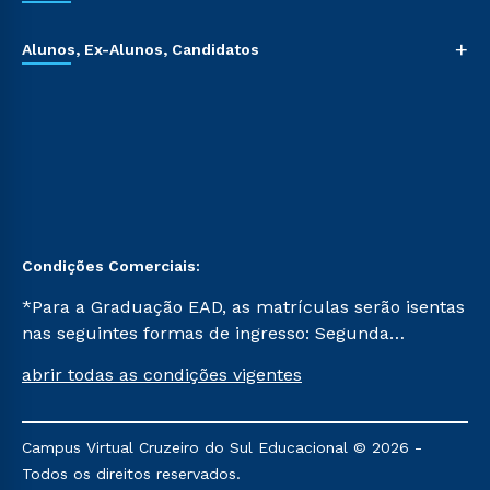
+
Alunos, Ex-Alunos, Candidatos
Condições Comerciais:
*Para a Graduação EAD, as matrículas serão isentas
nas seguintes formas de ingresso: Segunda
Graduação, Segunda Graduação 2.0 e Transferência.
abrir todas as condições vigentes
Já para as demais, a taxa de matrícula será de R$
49. *Para a Pós-graduação EAD, as ofertas
mencionadas são referentes aos cursos: Ensino
Campus Virtual Cruzeiro do Sul Educacional © 2026 -
Religioso, Geografia para a Docência e Metodologia
Todos os direitos reservados.