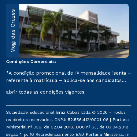
M
Mogi das Cruzes
A
1
C
Condições Comerciais:
*A condição promocional de 1ª mensalidade isenta –
referente à matrícula – aplica-se aos candidatos
aprovados em todas as formas de ingresso, exceto
abrir todas as condições vigentes
na prova on-line ou agendada, que ofertam bolsas
de até 50% de desconto, ambos ingressantes no 2º
semestre de 2023, que ainda não tenham efetivado
Sociedade Educacional Braz Cubas Ltda © 2026 - Todos
e/ou não tenham cancelado ou trancado sua
os direitos reservados. CNPJ: 52.556.412/0001-06 | Portaria
matrícula em uma das Instituições da Cruzeiro do
Ministerial nº 306, de 02.04.2018, DOU nº 63, de 03.04.2018,
Sul Educacional, no período de um ano. Tais
seção 1, p. 16 Recredenciamento EAD Portaria Ministerial nº