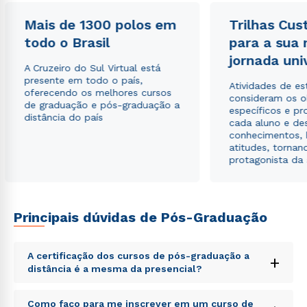
Mais de 1300 polos em
Trilhas Cus
todo o Brasil
para a sua
jornada uni
A Cruzeiro do Sul Virtual está
presente em todo o país,
Atividades de e
oferecendo os melhores cursos
consideram os o
de graduação e pós-graduação a
específicos e pro
distância do país
cada aluno e de
conhecimentos, 
atitudes, tornan
protagonista da
Principais dúvidas de Pós-Graduação
A certificação dos cursos de pós-graduação a
+
distância é a mesma da presencial?
Rápido e fácil
Sed ut perspiciatis unde omnis iste natus error sit
Como faço para me inscrever em um curso de
WhatsApp