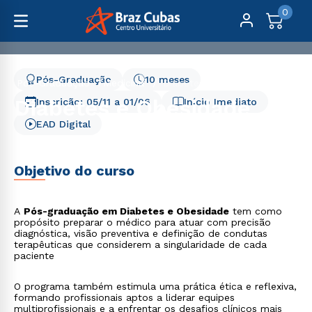
0
Pós-Graduação
10 meses
Pós-Graduação
Medicina
Diabetes e Obesidade
Diabetes e Obesidade
Inscrição:
05/11
a
01/06
Início Imediato
EAD Digital
Objetivo do curso
A
Pós-graduação em Diabetes e Obesidade
tem como
propósito preparar o médico para atuar com precisão
diagnóstica, visão preventiva e definição de condutas
terapêuticas que considerem a singularidade de cada
paciente
O programa também estimula uma prática ética e reflexiva,
formando profissionais aptos a liderar equipes
multiprofissionais e a enfrentar os desafios clínicos mais