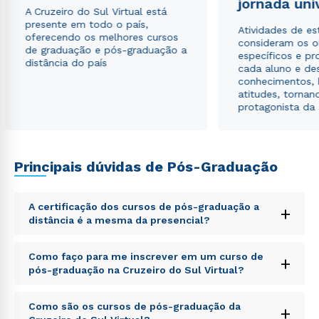
jornada uni
autorizo que meus dados sejam utilizados para o
A Cruzeiro do Sul Virtual está
envio de conteúdos da Cruzeiro do Sul.
presente em todo o país,
Atividades de e
oferecendo os melhores cursos
consideram os o
de graduação e pós-graduação a
específicos e pro
distância do país
cada aluno e de
conhecimentos, 
atitudes, tornan
protagonista da
Principais dúvidas de Pós-Graduação
A certificação dos cursos de pós-graduação a
+
distância é a mesma da presencial?
Sed ut perspiciatis unde omnis iste natus error sit
Como faço para me inscrever em um curso de
+
voluptatem accusantium doloremque laudantium,
pós-graduação na Cruzeiro do Sul Virtual?
totam rem aperiam, eaque ipsa quae ab illo inventore
veritatis et quasi architecto beatae vitae dicta sunt
Sed ut perspiciatis unde omnis iste natus error sit
explicabo. Nemo enim ipsam voluptatem quia
Como são os cursos de pós-graduação da
+
voluptatem accusantium doloremque laudantium,