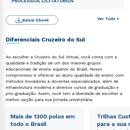
PROCESSOS LICITATÓRIOS
Ver Tudo +
Baixar Ebook
Diferenciais Cruzeiro do Sul
Ao escolher a Cruzeiro do Sul Virtual, você conta com a
qualidade e tradição de um dos maiores grupos
educacionais de ensino superior do Brasil. Nosso
Rápido e fácil
WhatsApp
compromisso é oferecer ao aluno qualidade de ensino com
métodos inovadores e docentes especializados, além de
ou
infraestrutura moderna e diversos cursos de graduação e
pós-graduação. Assim, você tem a liberdade de escolher a
melhor opção para sua jornada universitária.
Mais de 1300 polos em
Trilhas Cus
todo o Brasil
para a sua
Estou de acordo com a
Política de Privacidade.
e