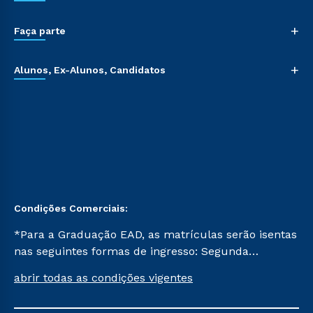
+
Faça parte
+
Alunos, Ex-Alunos, Candidatos
Condições Comerciais:
*Para a Graduação EAD, as matrículas serão isentas
nas seguintes formas de ingresso: Segunda
Graduação, Segunda Graduação 2.0 e Transferência.
abrir todas as condições vigentes
Já para as demais, a taxa de matrícula será de R$
49. *Para a Pós-graduação EAD, as ofertas