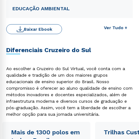
EDUCAÇÃO AMBIENTAL
Ver Tudo +
Baixar Ebook
Diferenciais Cruzeiro do Sul
Rápido e fácil
Ao escolher a Cruzeiro do Sul Virtual, você conta com a
WhatsApp
qualidade e tradição de um dos maiores grupos
ou
educacionais de ensino superior do Brasil. Nosso
compromisso é oferecer ao aluno qualidade de ensino com
métodos inovadores e docentes especializados, além de
infraestrutura moderna e diversos cursos de graduação e
pós-graduação. Assim, você tem a liberdade de escolher a
melhor opção para sua jornada universitária.
Estou de acordo com a
Política de Privacidade.
e
Mais de 1300 polos em
Trilhas Cus
autorizo que meus dados sejam utilizados para o
envio de conteúdos da Cruzeiro do Sul.