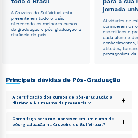
todo o Brasil
para a sua
jornada uni
A Cruzeiro do Sul Virtual está
presente em todo o país,
Atividades de e
oferecendo os melhores cursos
consideram os o
de graduação e pós-graduação a
específicos e pro
distância do país
cada aluno e de
conhecimentos, 
atitudes, tornan
protagonista da
Principais dúvidas de Pós-Graduação
A certificação dos cursos de pós-graduação a
+
distância é a mesma da presencial?
Sed ut perspiciatis unde omnis iste natus error sit
Como faço para me inscrever em um curso de
+
voluptatem accusantium doloremque laudantium,
pós-graduação na Cruzeiro do Sul Virtual?
totam rem aperiam, eaque ipsa quae ab illo inventore
veritatis et quasi architecto beatae vitae dicta sunt