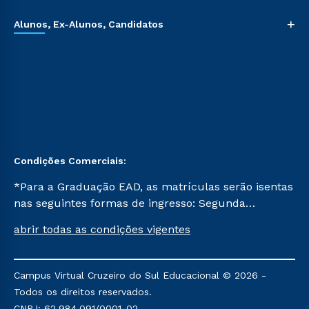
+
Alunos, Ex-Alunos, Candidatos
Condições Comerciais:
*Para a Graduação EAD, as matrículas serão isentas
nas seguintes formas de ingresso: Segunda
Graduação, Segunda Graduação 2.0 e Transferência.
abrir todas as condições vigentes
Já para as demais, a taxa de matrícula será de R$
49. *Para a Pós-graduação EAD, as ofertas
mencionadas são referentes aos cursos: Ensino
Campus Virtual Cruzeiro do Sul Educacional © 2026 -
Religioso, Geografia para a Docência e Metodologia
Todos os direitos reservados.
do Ensino de História: Questões Atuais.
CNPJ: 62.984.091/0001-02