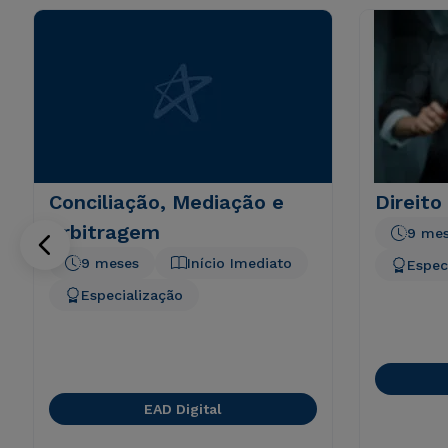
Conciliação, Mediação e
Direito
Arbitragem
9 me
9 meses
Início Imediato
Espec
Especialização
EAD Digital