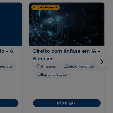
Novidade em IA
io - 6
Direito com ênfase em IA -
6 meses
mediato
6 meses
Início Imediato
Especialização
EAD Digital