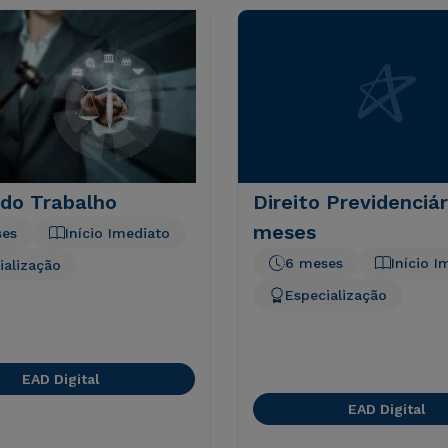
 do Trabalho
Direito Previdenciár
meses
ses
Início Imediato
6 meses
Início I
ialização
Especialização
EAD Digital
EAD Digital