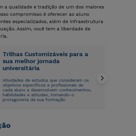
om a qualidade e tradição de um dos maiores
Nosso compromisso é oferecer ao aluno
Rápido e fácil
Rápido e fácil
tes especializados, além de infraestrutura
WhatsApp
WhatsApp
uação. Assim, você tem a liberdade de
ou
ou
ria.
Trilhas Customizáveis para a
sua melhor jornada
universitária
Atividades de estudos que consideram os
Estou de acordo com a
Estou de acordo com a
Política de Privacidade.
Política de Privacidade.
e
e
objetivos específicos e profissionais de
autorizo que meus dados sejam utilizados para o
autorizo que meus dados sejam utilizados para o
cada aluno e desenvolvem conhecimentos,
envio de conteúdos da Cruzeiro do Sul.
envio de conteúdos da Cruzeiro do Sul.
habilidades e atitudes, tornando-o
protagonista da sua formação
ção