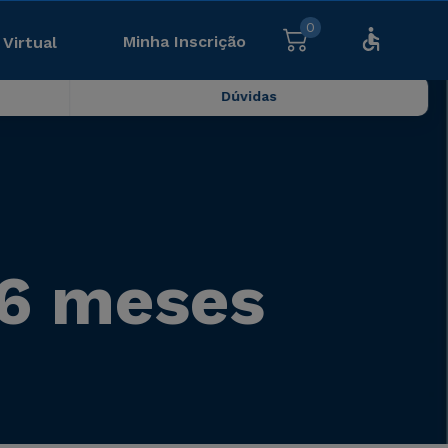
0
Minha Inscrição
 Virtual
Dúvidas
- 6 meses