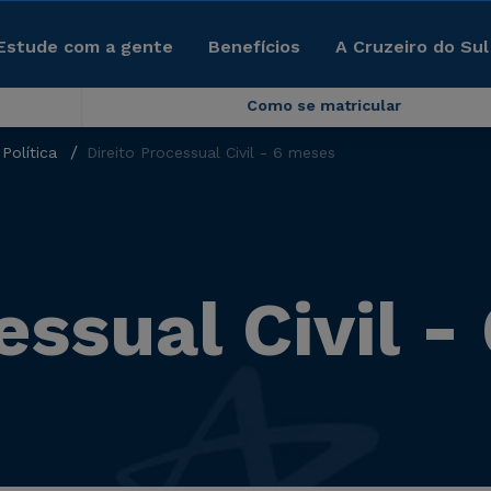
Estude com a gente
Benefícios
A Cruzeiro do Sul
Como se matricular
Política
Direito Processual Civil - 6 meses
essual Civil 