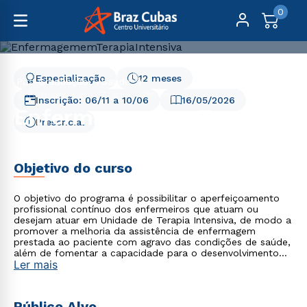
0
Especialização
12 meses
Pós-Graduação
Saúde
Enfermagem em Terapia Intensiva
Inscrição:
06/11
a
10/06
16/05/2026
Enfermagem em Terapia
Presencial
Intensiva
Objetivo do curso
O objetivo do programa é possibilitar o aperfeiçoamento
profissional contínuo dos enfermeiros que atuam ou
desejam atuar em Unidade de Terapia Intensiva, de modo a
promover a melhoria da assistência de enfermagem
prestada ao paciente com agravo das condições de saúde,
além de fomentar a capacidade para o desenvolvimento
Ler mais
de pesquisas que possibilitem ampliar e produzir
conhecimento na área em estudo.
Público Alvo