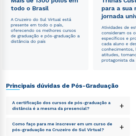
Mais de 1300 polos em
Trilhas Cus
todo o Brasil
para a sua
Estou de acordo com a
Política de Privacidade.
e
jornada uni
autorizo que meus dados sejam utilizados para o
A Cruzeiro do Sul Virtual está
envio de conteúdos da Cruzeiro do Sul.
presente em todo o país,
Atividades de e
oferecendo os melhores cursos
consideram os o
de graduação e pós-graduação a
específicos e pro
distância do país
cada aluno e de
conhecimentos, 
atitudes, tornan
protagonista da
Principais dúvidas de Pós-Graduação
A certificação dos cursos de pós-graduação a
+
distância é a mesma da presencial?
Sed ut perspiciatis unde omnis iste natus error sit
Como faço para me inscrever em um curso de
+
voluptatem accusantium doloremque laudantium,
pós-graduação na Cruzeiro do Sul Virtual?
totam rem aperiam, eaque ipsa quae ab illo inventore