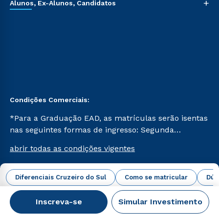
+
Alunos, Ex-Alunos, Candidatos
Condições Comerciais:
*Para a Graduação EAD, as matrículas serão isentas
nas seguintes formas de ingresso: Segunda
Graduação, Segunda Graduação 2.0 e Transferência.
abrir todas as condições vigentes
Já para as demais, a taxa de matrícula será de R$
49. *Para a Pós-graduação EAD, as ofertas
mencionadas são referentes aos cursos: Ensino
Diferenciais Cruzeiro do Sul
Como se matricular
Dúv
Campus Virtual Cruzeiro do Sul Educacional © 2026 -
Religioso, Geografia para a Docência e Metodologia
Todos os direitos reservados.
do Ensino de História: Questões Atuais.
Inscreva-se
Simular Investimento
CNPJ: 62.984.091/0001-02