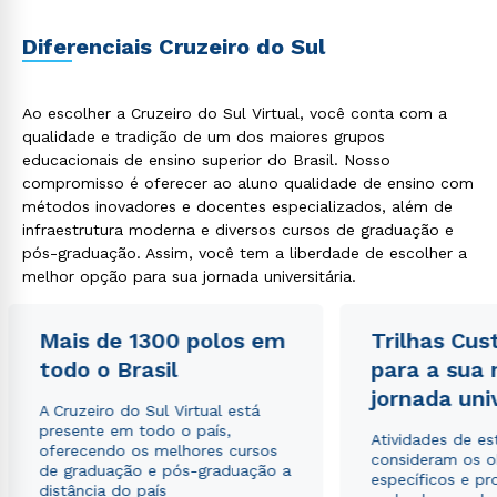
Diferenciais Cruzeiro do Sul
Ao escolher a Cruzeiro do Sul Virtual, você conta com a
Rápido e fácil
qualidade e tradição de um dos maiores grupos
WhatsApp
educacionais de ensino superior do Brasil. Nosso
ou
compromisso é oferecer ao aluno qualidade de ensino com
métodos inovadores e docentes especializados, além de
infraestrutura moderna e diversos cursos de graduação e
pós-graduação. Assim, você tem a liberdade de escolher a
melhor opção para sua jornada universitária.
Mais de 1300 polos em
Trilhas Cus
Estou de acordo com a
Política de Privacidade.
e
todo o Brasil
para a sua
autorizo que meus dados sejam utilizados para o
envio de conteúdos da Cruzeiro do Sul.
jornada uni
A Cruzeiro do Sul Virtual está
presente em todo o país,
Atividades de e
oferecendo os melhores cursos
consideram os o
de graduação e pós-graduação a
específicos e pro
distância do país