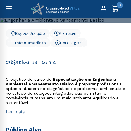
0
Especialização
6 meses
Pós-Graduação
Engenharia e Tecnologia
Engenharia Ambiental e Saneamento Básico - 6 meses
Início Imediato
EAD Digital
Engenharia Ambiental e
Saneamento Básico - 6
Objetivo do curso
meses
O objetivo do curso de
Especialização em Engenharia
Ambiental e Saneamento Básico
é preparar profissionais
aptos a atuarem no diagnóstico de problemas ambientais e
no estudo de soluções integradas que permitam a
convivência humana em um meio ambiente equilibrado e
sustentável.
Ler mais
Público Alvo