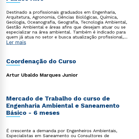
Destinado a profissionais graduados em Engenharia,
Arquitetura, Agronomia, Ciências Biológicas, Química,
Geologia, Oceanografia, Geografia, Tecnologia Ambiental,
Gestão Ambiental e áreas afins que desejam atuar ou se
especializar na área ambiental. Também é indicado para
quem já atua no setor e busca atualização profissional,
Ler mais
ampliação de conhecimentos e melhor posicionamento no
mercado, além de recém-graduados que desejam
direcionar a carreira e desenvolver competências
estratégicas na área ambiental.
Coordenação do Curso
Artur Ubaldo Marques Junior
Mercado de Trabalho do curso de
Engenharia Ambiental e Saneamento
Básico - 6 meses
É crescente a demanda por Engenheiros Ambientais,
Especialistas em Saneamento ou Consultores de