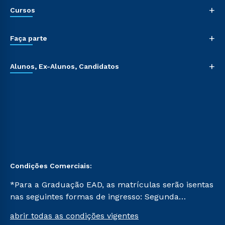
+
Cursos
+
Faça parte
+
Alunos, Ex-Alunos, Candidatos
Condições Comerciais:
*Para a Graduação EAD, as matrículas serão isentas
nas seguintes formas de ingresso: Segunda
Graduação, Segunda Graduação 2.0 e Transferência.
abrir todas as condições vigentes
Já para as demais, a taxa de matrícula será de R$