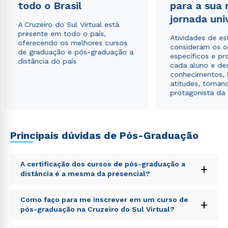
todo o Brasil
para a sua
Estou de acordo com a
Política de Privacidade.
e
autorizo que meus dados sejam utilizados para o
jornada uni
envio de conteúdos da Cruzeiro do Sul.
A Cruzeiro do Sul Virtual está
presente em todo o país,
Atividades de e
oferecendo os melhores cursos
consideram os o
de graduação e pós-graduação a
específicos e pro
distância do país
cada aluno e de
conhecimentos, 
atitudes, tornan
protagonista da
Principais dúvidas de Pós-Graduação
A certificação dos cursos de pós-graduação a
+
distância é a mesma da presencial?
Sed ut perspiciatis unde omnis iste natus error sit
Como faço para me inscrever em um curso de
+
voluptatem accusantium doloremque laudantium,
pós-graduação na Cruzeiro do Sul Virtual?
totam rem aperiam, eaque ipsa quae ab illo inventore
veritatis et quasi architecto beatae vitae dicta sunt