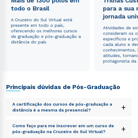
Mais de 1300 polos em
Trilhas Cus
todo o Brasil
para a sua
Estou de acordo com a
Política de Privacidade.
e
jornada uni
A Cruzeiro do Sul Virtual está
autorizo que meus dados sejam utilizados para o
presente em todo o país,
envio de conteúdos da Cruzeiro do Sul.
Atividades de e
oferecendo os melhores cursos
consideram os o
de graduação e pós-graduação a
específicos e pro
distância do país
cada aluno e de
conhecimentos, 
atitudes, tornan
protagonista da
Principais dúvidas de Pós-Graduação
A certificação dos cursos de pós-graduação a
+
distância é a mesma da presencial?
Sed ut perspiciatis unde omnis iste natus error sit
Como faço para me inscrever em um curso de
+
voluptatem accusantium doloremque laudantium,
pós-graduação na Cruzeiro do Sul Virtual?
totam rem aperiam, eaque ipsa quae ab illo inventore