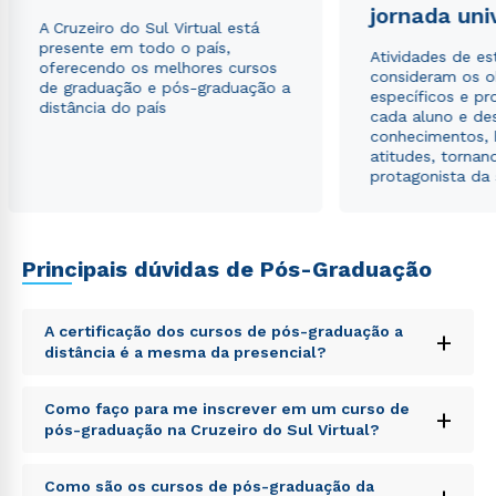
jornada uni
Estou de acordo com a
Política de Privacidade.
e
A Cruzeiro do Sul Virtual está
autorizo que meus dados sejam utilizados para o
presente em todo o país,
envio de conteúdos da Cruzeiro do Sul.
Atividades de e
oferecendo os melhores cursos
consideram os o
de graduação e pós-graduação a
específicos e pro
distância do país
cada aluno e de
conhecimentos, 
atitudes, tornan
protagonista da
Principais dúvidas de Pós-Graduação
A certificação dos cursos de pós-graduação a
+
distância é a mesma da presencial?
Sed ut perspiciatis unde omnis iste natus error sit
Como faço para me inscrever em um curso de
+
voluptatem accusantium doloremque laudantium,
pós-graduação na Cruzeiro do Sul Virtual?
totam rem aperiam, eaque ipsa quae ab illo inventore
veritatis et quasi architecto beatae vitae dicta sunt
Sed ut perspiciatis unde omnis iste natus error sit
explicabo. Nemo enim ipsam voluptatem quia
Como são os cursos de pós-graduação da