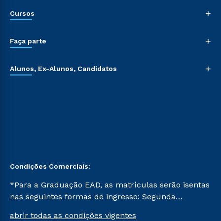
+
Cursos
+
Faça parte
+
Alunos, Ex-Alunos, Candidatos
Condições Comerciais:
*Para a Graduação EAD, as matrículas serão isentas
nas seguintes formas de ingresso: Segunda
Graduação, Segunda Graduação 2.0 e Transferência.
abrir todas as condições vigentes
Já para as demais, a taxa de matrícula será de R$