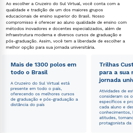
Ao escolher a Cruzeiro do Sul Virtual, você conta com a
Rápido e fácil
qualidade e tradição de um dos maiores grupos
WhatsApp
educacionais de ensino superior do Brasil. Nosso
ou
compromisso é oferecer ao aluno qualidade de ensino com
métodos inovadores e docentes especializados, além de
infraestrutura moderna e diversos cursos de graduação e
pós-graduação. Assim, você tem a liberdade de escolher a
melhor opção para sua jornada universitária.
Mais de 1300 polos em
Trilhas Cus
Estou de acordo com a
Política de Privacidade.
e
todo o Brasil
para a sua
autorizo que meus dados sejam utilizados para o
envio de conteúdos da Cruzeiro do Sul.
jornada uni
A Cruzeiro do Sul Virtual está
presente em todo o país,
Atividades de e
oferecendo os melhores cursos
consideram os o
de graduação e pós-graduação a
específicos e pro
distância do país
cada aluno e de
conhecimentos, 
atitudes, tornan
protagonista da