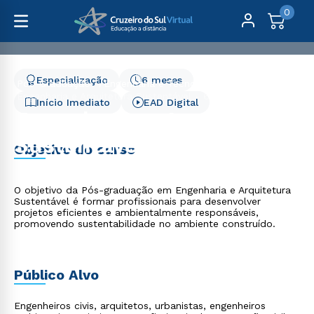
0
Especialização
6 meses
Pós-Graduação
Engenharia e Tecnologia
Engenharia e Arquitetura Sustentável - 6 meses
Início Imediato
EAD Digital
Engenharia e Arquitetura
Sustentável - 6 meses
Objetivo do curso
O objetivo da Pós-graduação em Engenharia e Arquitetura
Sustentável é formar profissionais para desenvolver
projetos eficientes e ambientalmente responsáveis,
promovendo sustentabilidade no ambiente construído.
Público Alvo
Engenheiros civis, arquitetos, urbanistas, engenheiros