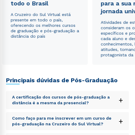
envio de conteúdos da Cruzeiro do Sul.
todo o Brasil
para a sua
jornada uni
A Cruzeiro do Sul Virtual está
presente em todo o país,
Atividades de e
oferecendo os melhores cursos
consideram os o
de graduação e pós-graduação a
específicos e pro
distância do país
cada aluno e de
conhecimentos, 
atitudes, tornan
protagonista da
Principais dúvidas de Pós-Graduação
A certificação dos cursos de pós-graduação a
+
distância é a mesma da presencial?
Sed ut perspiciatis unde omnis iste natus error sit
Como faço para me inscrever em um curso de
+
voluptatem accusantium doloremque laudantium,
pós-graduação na Cruzeiro do Sul Virtual?
totam rem aperiam, eaque ipsa quae ab illo inventore
veritatis et quasi architecto beatae vitae dicta sunt