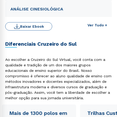
ANÁLISE CINESIOLÓGICA
Ver Tudo +
Baixar Ebook
Diferenciais Cruzeiro do Sul
Rápido e fácil
WhatsApp
Ao escolher a Cruzeiro do Sul Virtual, você conta com a
qualidade e tradição de um dos maiores grupos
ou
educacionais de ensino superior do Brasil. Nosso
compromisso é oferecer ao aluno qualidade de ensino com
métodos inovadores e docentes especializados, além de
infraestrutura moderna e diversos cursos de graduação e
pós-graduação. Assim, você tem a liberdade de escolher a
melhor opção para sua jornada universitária.
Estou de acordo com a
Política de Privacidade.
e
Mais de 1300 polos em
Trilhas Cus
autorizo que meus dados sejam utilizados para o