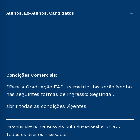
+
Alunos, Ex-Alunos, Candidatos
Condições Comerciais:
*Para a Graduação EAD, as matrículas serão isentas
nas seguintes formas de ingresso: Segunda
Graduação, Segunda Graduação 2.0 e Transferência.
abrir todas as condições vigentes
Já para as demais, a taxa de matrícula será de R$
49. *Para a Pós-graduação EAD, as ofertas
mencionadas são referentes aos cursos: Ensino
Campus Virtual Cruzeiro do Sul Educacional © 2026 -
Religioso, Geografia para a Docência e Metodologia
Todos os direitos reservados.
do Ensino de História: Questões Atuais.