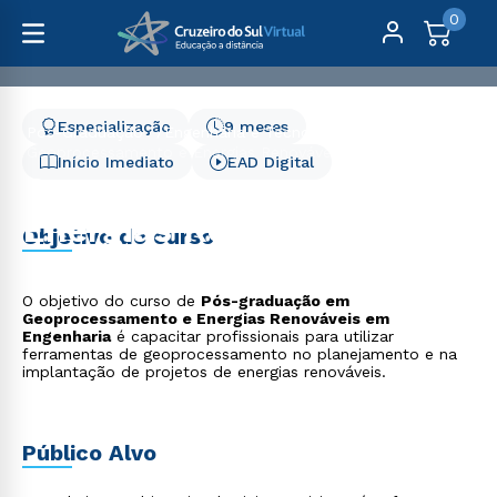
0
Especialização
9 meses
Pós-Graduação
Engenharia e Tecnologia
Geoprocessamento e Energias Renováveis em Engenharia
Início Imediato
EAD Digital
Geoprocessamento e
Energias Renováveis em
Objetivo do curso
Engenharia
O objetivo do curso de
Pós-graduação em
Geoprocessamento e Energias Renováveis em
Engenharia
é capacitar profissionais para utilizar
ferramentas de geoprocessamento no planejamento e na
implantação de projetos de energias renováveis.
Público Alvo