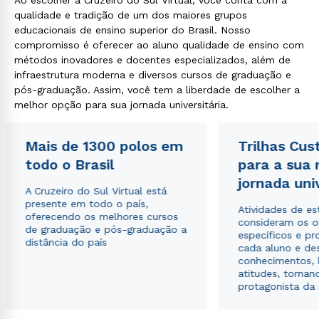
Ao escolher a Cruzeiro do Sul Virtual, você conta com a
qualidade e tradição de um dos maiores grupos
Rápido e fácil
WhatsApp
educacionais de ensino superior do Brasil. Nosso
compromisso é oferecer ao aluno qualidade de ensino com
ou
métodos inovadores e docentes especializados, além de
infraestrutura moderna e diversos cursos de graduação e
pós-graduação. Assim, você tem a liberdade de escolher a
melhor opção para sua jornada universitária.
Mais de 1300 polos em
Trilhas Cus
Estou de acordo com a
Política de Privacidade.
e
todo o Brasil
para a sua
autorizo que meus dados sejam utilizados para o
jornada uni
envio de conteúdos da Cruzeiro do Sul.
A Cruzeiro do Sul Virtual está
presente em todo o país,
Atividades de e
oferecendo os melhores cursos
consideram os o
de graduação e pós-graduação a
específicos e pro
distância do país
cada aluno e de
conhecimentos, 
atitudes, tornan
protagonista da