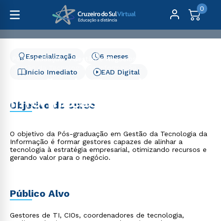
0
Especialização
6 meses
Pós-Graduação
Gestão e Negócios
Gestão da Tecnologia da Informação - 6 meses
Início Imediato
EAD Digital
Gestão da Tecnologia da
Informação - 6 meses
Objetivo do curso
O objetivo da Pós-graduação em Gestão da Tecnologia da
Informação é formar gestores capazes de alinhar a
tecnologia à estratégia empresarial, otimizando recursos e
gerando valor para o negócio.
Público Alvo
Gestores de TI, CIOs, coordenadores de tecnologia,