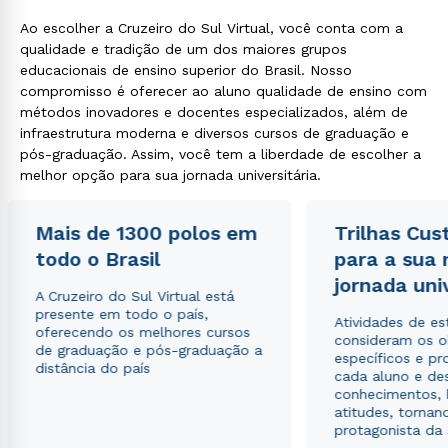
Ao escolher a Cruzeiro do Sul Virtual, você conta com a
qualidade e tradição de um dos maiores grupos
educacionais de ensino superior do Brasil. Nosso
compromisso é oferecer ao aluno qualidade de ensino com
métodos inovadores e docentes especializados, além de
infraestrutura moderna e diversos cursos de graduação e
Rápido e fácil
pós-graduação. Assim, você tem a liberdade de escolher a
WhatsApp
melhor opção para sua jornada universitária.
ou
Mais de 1300 polos em
Trilhas Cus
todo o Brasil
para a sua
jornada uni
A Cruzeiro do Sul Virtual está
presente em todo o país,
Atividades de e
oferecendo os melhores cursos
consideram os o
Estou de acordo com a
Política de Privacidade.
e
de graduação e pós-graduação a
específicos e pro
autorizo que meus dados sejam utilizados para o
distância do país
cada aluno e de
envio de conteúdos da Cruzeiro do Sul.
conhecimentos, 
atitudes, tornan
protagonista da