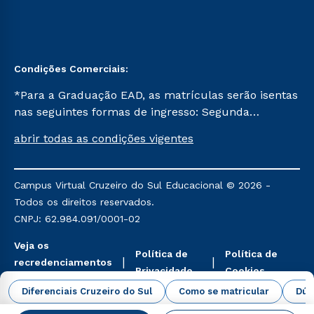
Condições Comerciais:
*Para a Graduação EAD, as matrículas serão isentas
nas seguintes formas de ingresso: Segunda
Graduação, Segunda Graduação 2.0 e Transferência.
abrir todas as condições vigentes
Já para as demais, a taxa de matrícula será de R$
49. *Para a Pós-graduação EAD, as ofertas
mencionadas são referentes aos cursos: Ensino
Campus Virtual Cruzeiro do Sul Educacional © 2026 -
Religioso, Geografia para a Docência e Metodologia
Todos os direitos reservados.
do Ensino de História: Questões Atuais.
CNPJ: 62.984.091/0001-02
Veja os
Política de
Política de
recredenciamentos
Privacidade
Cookies
aqui
Diferenciais Cruzeiro do Sul
Como se matricular
Dúv